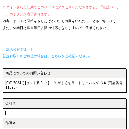
ログインされた状態でこのページにアクセスいただきますと、「確認ページ
へ」のボタンが表示されます。
内容によっては回答をさしあげるのにお時間をいただくこともございます。
また、休業日は翌営業日以降の対応となりますのでご了承ください。
【法人のお客様へ】
新規お取引をご希望の場合は、
こちら
をご確認ください。
商品についてのお問い合わせ
[C/D:70341] [セット数:3pcs] ＬＢ がまぐちランドリーバッグ ＧＲ (商品番号:
11536)
会社名
部署名