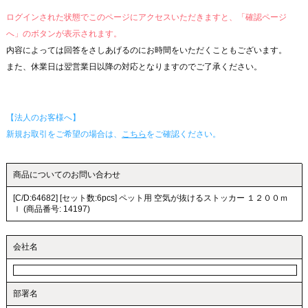
ログインされた状態でこのページにアクセスいただきますと、「確認ページ
へ」のボタンが表示されます。
内容によっては回答をさしあげるのにお時間をいただくこともございます。
また、休業日は翌営業日以降の対応となりますのでご了承ください。
【法人のお客様へ】
新規お取引をご希望の場合は、
こちら
をご確認ください。
商品についてのお問い合わせ
[C/D:64682] [セット数:6pcs] ペット用 空気が抜けるストッカー １２００ｍ
ｌ (商品番号: 14197)
会社名
部署名