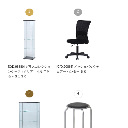
1
2
[C/D:98880] ガラスコレクショ
[C/D:90866] メッシュバックチ
ンケース（クリア）４段 ＴＭ
ェアー ハンター ＢＫ
Ｇ－Ｇ１３０
3
4