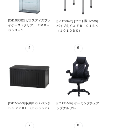
[C/D:98882] ガラスディスプレ
[C/D:88623] [セット数:12pcs]
イケース（クリア） ＴＭＧ－
パイプ丸イス ＦＢ－０１ＢＫ
Ｇ５３－１
（１０１０ＢＫ）
5
6
[C/D:55253] 収納ＢＯＸベンチ
[C/D:15507] ゲーミングチェア
ＢＫ ２７０Ｌ （３８３５７）
シグナル グレー
7
8