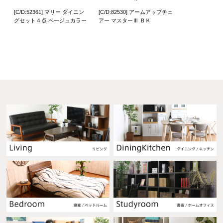
[C/D:52361] マリー ダイニン
[C/D:82530] アームアップチェ
グセット４点 ベージュカラー
アー マスターⅢ ＢＫ