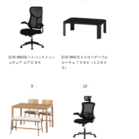
[C/D:38620] ハイバックメッシ
[C/D:38417] ＵＶローテーブル
ュチェア エアロ ＢＫ
ルーチェ ７５ＢＫ（１２８４
６）
9
10