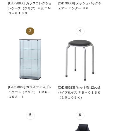
[C/D:98880] ガラスコレクショ
[C/D:90866] メッシュバックチ
ンケース（クリア）４段 ＴＭ
ェアー ハンター ＢＫ
Ｇ－Ｇ１３０
3
4
[C/D:98882] ガラスディスプレ
[C/D:88623] [セット数:12pcs]
イケース（クリア） ＴＭＧ－
パイプ丸イス ＦＢ－０１ＢＫ
Ｇ５３－１
（１０１０ＢＫ）
5
6