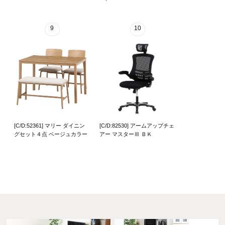
9
10
[C/D:52361] マリー ダイニン
[C/D:82530] アームアップチェ
グセット４点 ベージュカラー
アー マスターⅢ ＢＫ