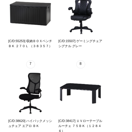
[C/D:55253] 収納ＢＯＸベンチ
[C/D:15507] ゲーミングチェア
ＢＫ ２７０Ｌ （３８３５７）
シグナル グレー
7
8
[C/D:38620] ハイバックメッシ
[C/D:38417] ＵＶローテーブル
ュチェア エアロ ＢＫ
ルーチェ ７５ＢＫ（１２８４
６）