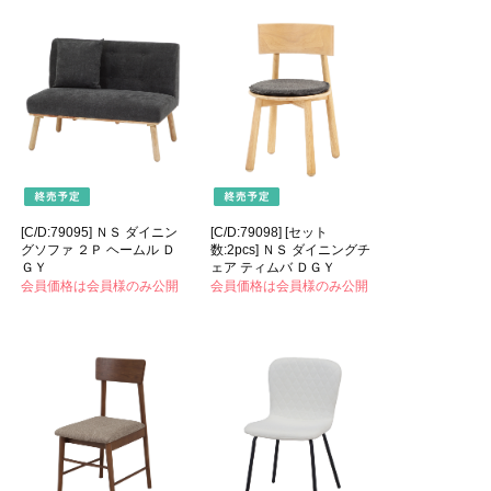
[C/D:79095] ＮＳ ダイニン
[C/D:79098] [セット
グソファ ２Ｐ ヘームル Ｄ
数:2pcs] ＮＳ ダイニングチ
ＧＹ
ェア ティムバ ＤＧＹ
会員価格は会員様のみ公開
会員価格は会員様のみ公開