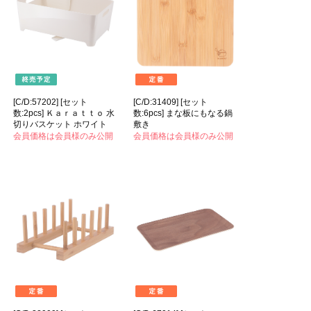
[C/D:57202] [セット
[C/D:31409] [セット
数:2pcs] Ｋａｒａｔｔｏ 水
数:6pcs] まな板にもなる鍋
切りバスケット ホワイト
敷き
会員価格は会員様のみ公開
会員価格は会員様のみ公開