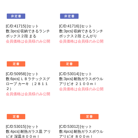
[C/D:39267] [セット
[C/D:39268] [セット
数:6pcs] スプーンが埋もれ
数:6pcs] スプーンが置ける
ない調味料入れ ２４０ｍｌ
調味料入れ ２５０ｍｌ
会員価格は会員様のみ公開
会員価格は会員様のみ公開
[C/D:41715] [セット
[C/D:41716] [セット
数:3pcs] 収納できるランチ
数:3pcs] 収納できるランチ
ボックス２段 まる
ボックス２段 とんがり
会員価格は会員様のみ公開
会員価格は会員様のみ公開
[C/D:50958] [セット
[C/D:53014] [セット
数:6pcs] ＬＢラテックスグ
数:3pcs] 耐熱ガラスボウル
ローブ カーキ （２８１１
アリビオ ２１００ｍｌ
２）
会員価格は会員様のみ公開
会員価格は会員様のみ公開