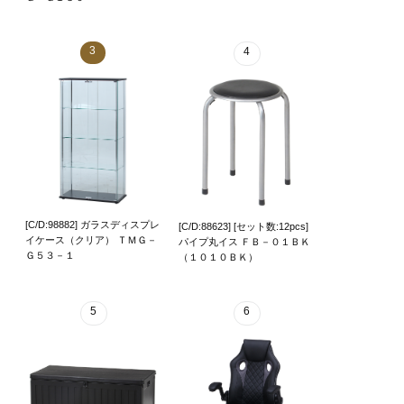
3
4
[C/D:98882] ガラスディスプレ
[C/D:88623] [セット数:12pcs]
イケース（クリア） ＴＭＧ－
パイプ丸イス ＦＢ－０１ＢＫ
Ｇ５３－１
（１０１０ＢＫ）
5
6