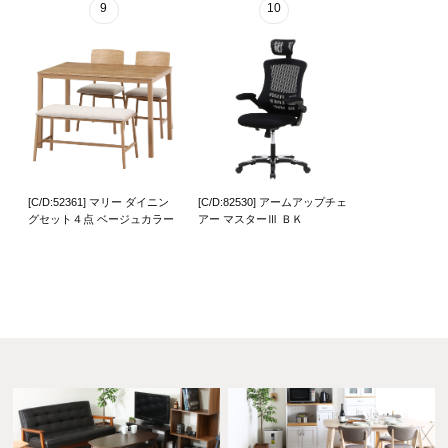
9
10
[C/D:52361] マリー ダイニン
[C/D:82530] アームアップチェ
グセット４点 ベージュカラー
アー マスターⅢ ＢＫ