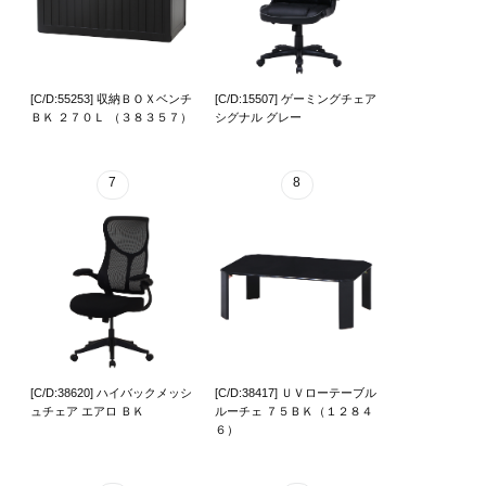
[C/D:55253] 収納ＢＯＸベンチ
[C/D:15507] ゲーミングチェア
ＢＫ ２７０Ｌ （３８３５７）
シグナル グレー
7
8
[C/D:38620] ハイバックメッシ
[C/D:38417] ＵＶローテーブル
ュチェア エアロ ＢＫ
ルーチェ ７５ＢＫ（１２８４
６）