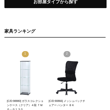
お部屋タイプから探す
家具ランキング
1
2
[C/D:98880] ガラスコレクショ
[C/D:90866] メッシュバックチ
ンケース（クリア）４段 ＴＭ
ェアー ハンター ＢＫ
Ｇ－Ｇ１３０