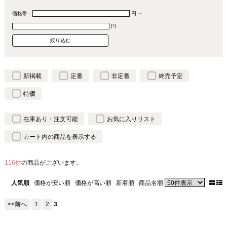
価格帯：
円 ～
円
新掲載
定番
非定番
終売予定
特価
在庫あり・注文可能
お気に入りリスト
カート内の商品を表示する
116件
の商品がございます。
人気順
価格が安い順
価格が高い順
新着順
商品名順
<<前へ
1
2
3