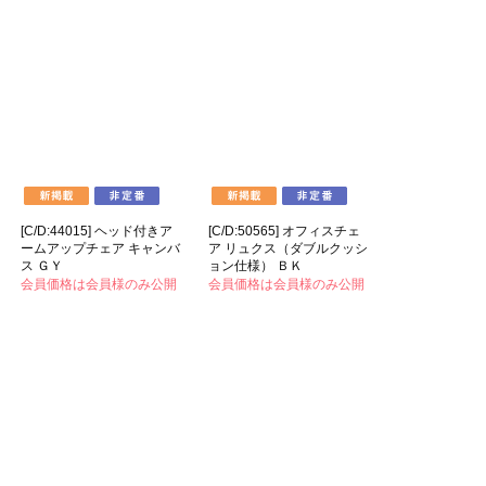
[C/D:44015] ヘッド付きア
[C/D:50565] オフィスチェ
ームアップチェア キャンバ
ア リュクス（ダブルクッシ
ス ＧＹ
ョン仕様） ＢＫ
会員価格は会員様のみ公開
会員価格は会員様のみ公開