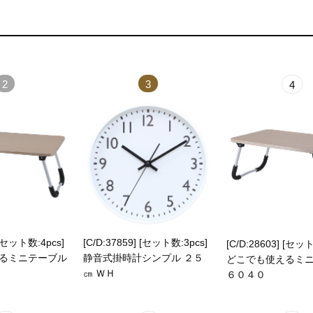
2
3
4
 [セット数:4pcs]
[C/D:37859] [セット数:3pcs]
[C/D:28603] [セット
るミニテーブル
静音式掛時計シンプル ２５
どこでも使えるミ
㎝ ＷＨ
６０４０