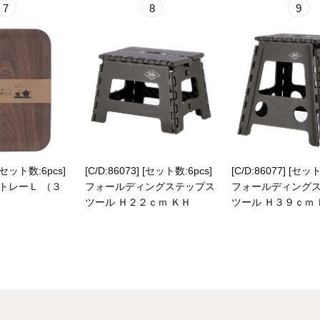
7
8
9
 [セット数:6pcs]
[C/D:86073] [セット数:6pcs]
[C/D:86077] [セット
トレーＬ （３
フォールディングステップス
フォールディング
ツール Ｈ２２ｃｍ ＫＨ
ツール Ｈ３９ｃｍ 