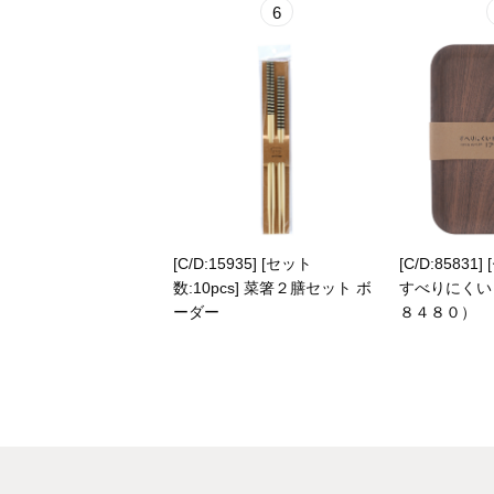
6
[C/D:15935] [セット
[C/D:85831]
数:10pcs] 菜箸２膳セット ボ
すべりにくい
ーダー
８４８０）