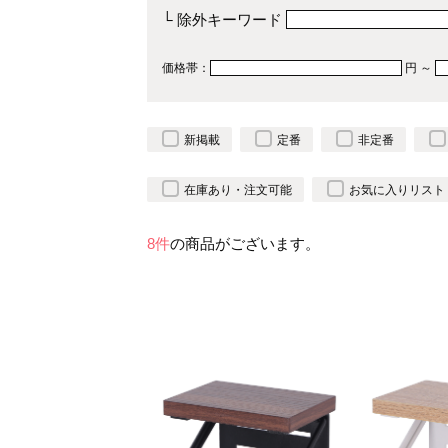
└ 除外キーワード
価格帯：
円 ～
新掲載
定番
非定番
在庫あり・注文可能
お気に入りリスト
8件
の商品がございます。