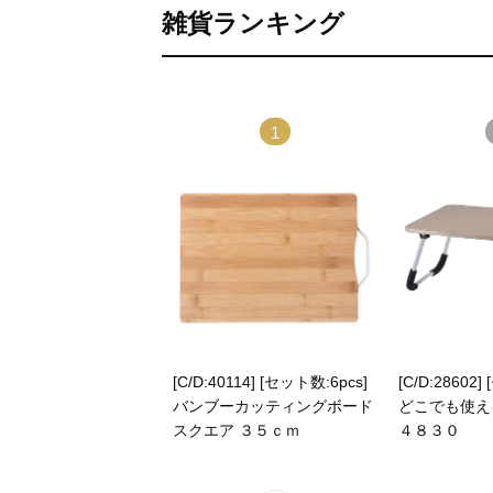
雑貨ランキング
1
[C/D:40114] [セット数:6pcs]
[C/D:28602]
バンブーカッティングボード
どこでも使え
スクエア ３５ｃｍ
４８３０