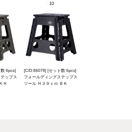
10
数:6pcs]
[C/D:86078] [セット数:6pcs]
ステップス
フォールディングステップス
ＫＨ
ツール Ｈ３９ｃｍ ＢＫ