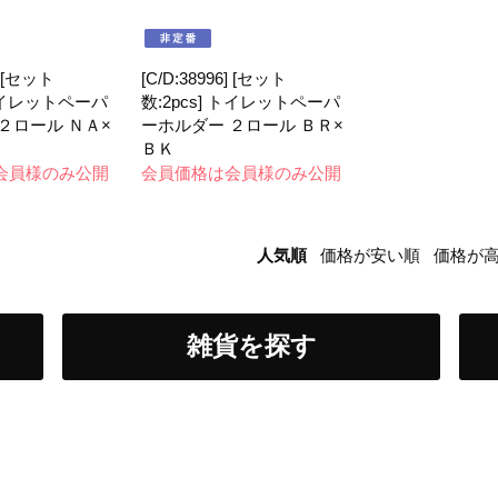
] [セット
[C/D:38996] [セット
 トイレットペーパ
数:2pcs] トイレットペーパ
２ロール ＮＡ×
ーホルダー ２ロール ＢＲ×
ＢＫ
会員様のみ公開
会員価格は会員様のみ公開
人気順
価格が安い順
価格が
雑貨を探す