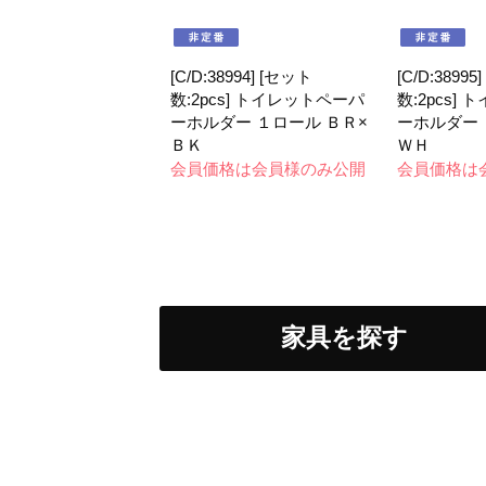
[C/D:38994] [セット
[C/D:38995
数:2pcs] トイレットペーパ
数:2pcs]
ーホルダー １ロール ＢＲ×
ーホルダー 
ＢＫ
ＷＨ
会員価格は会員様のみ公開
会員価格は
家具を探す