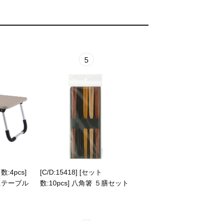
5
数:4pcs]
[C/D:15418] [セット
ニテーブル
数:10pcs] 八角箸 ５膳セット