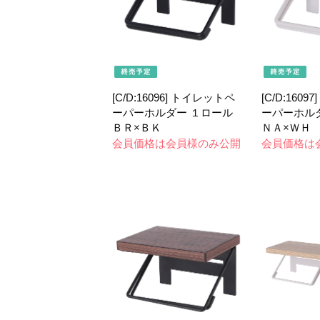
[C/D:16096] トイレットペ
[C/D:160
ーパーホルダー １ロール
ーパーホル
ＢＲ×ＢＫ
ＮＡ×ＷＨ
会員価格は会員様のみ公開
会員価格は