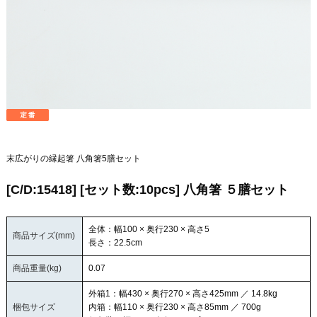
末広がりの縁起箸 八角箸5膳セット
[C/D:15418] [セット数:10pcs] 八角箸 ５膳セット
全体：幅100 × 奥行230 × 高さ5
商品サイズ(mm)
長さ：22.5cm
商品重量(kg)
0.07
外箱1：幅430 × 奥行270 × 高さ425mm ／ 14.8kg
梱包サイズ
内箱：幅110 × 奥行230 × 高さ85mm ／ 700g