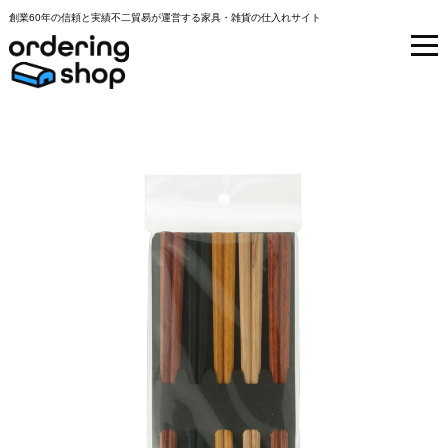
創業60年の信頼と実績不二貿易が運営する家具・雑貨の仕入れサイト