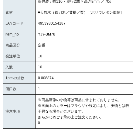
個包装：幅110 × 奥行230 × 高さ8mm ／ 70g
素材
■天然木（鉄刀木／黄楊／栗）［ポリウレタン塗装］
JANコード
4953980154187
item_no
YJY-BM78
商品区分
定番
発注単位
10
入数
10
1pcsの才数
0.008874
個口数
1
※商品画像の小物等は商品に含まれておりません。
※画面上のカラーはブラウザや設定により、実物とは若
注意事項
干異なる場合がございます。
あらかじめご了承の上ご注文ください。
0