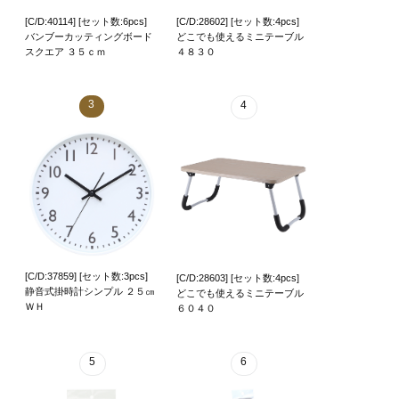
[C/D:40114] [セット数:6pcs]
[C/D:28602] [セット数:4pcs]
バンブーカッティングボード
どこでも使えるミニテーブル
スクエア ３５ｃｍ
４８３０
3
4
[C/D:37859] [セット数:3pcs]
[C/D:28603] [セット数:4pcs]
静音式掛時計シンプル ２５㎝
どこでも使えるミニテーブル
ＷＨ
６０４０
5
6