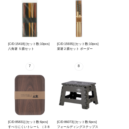
[C/D:15418] [セット数:10pcs]
[C/D:15935] [セット数:10pcs]
八角箸 ５膳セット
菜箸２膳セット ボーダー
7
8
[C/D:85831] [セット数:6pcs]
[C/D:86073] [セット数:6pcs]
すべりにくいトレーＬ （３８
フォールディングステップス