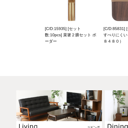
[C/D:15935] [セット
[C/D:85831]
数:10pcs] 菜箸２膳セット ボ
すべりにくい
ーダー
８４８０）