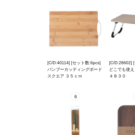
[C/D:40114] [セット数:6pcs]
[C/D:28602]
バンブーカッティングボード
どこでも使え
スクエア ３５ｃｍ
４８３０
6