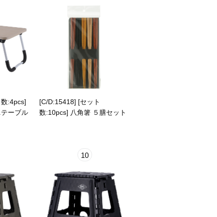
数:4pcs]
[C/D:15418] [セット
ニテーブル
数:10pcs] 八角箸 ５膳セット
10