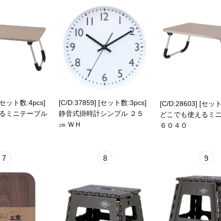
 [セット数:4pcs]
[C/D:37859] [セット数:3pcs]
[C/D:28603] [セット
るミニテーブル
静音式掛時計シンプル ２５
どこでも使えるミ
㎝ ＷＨ
６０４０
7
8
9