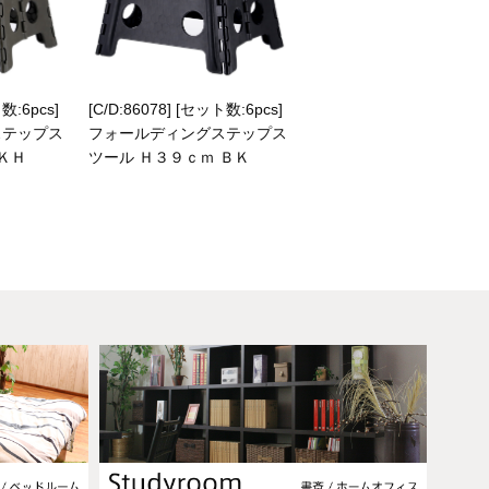
数:6pcs]
[C/D:86078] [セット数:6pcs]
ステップス
フォールディングステップス
ＫＨ
ツール Ｈ３９ｃｍ ＢＫ