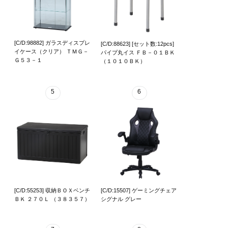
[C/D:98882] ガラスディスプレ
[C/D:88623] [セット数:12pcs]
イケース（クリア） ＴＭＧ－
パイプ丸イス ＦＢ－０１ＢＫ
Ｇ５３－１
（１０１０ＢＫ）
5
6
[C/D:55253] 収納ＢＯＸベンチ
[C/D:15507] ゲーミングチェア
ＢＫ ２７０Ｌ （３８３５７）
シグナル グレー