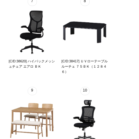
7
8
[C/D:38620] ハイバックメッシ
[C/D:38417] ＵＶローテーブル
ュチェア エアロ ＢＫ
ルーチェ ７５ＢＫ（１２８４
６）
9
10