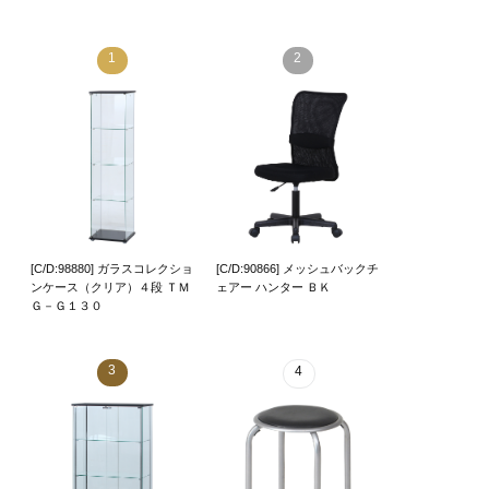
1
2
[C/D:98880] ガラスコレクショ
[C/D:90866] メッシュバックチ
ンケース（クリア）４段 ＴＭ
ェアー ハンター ＢＫ
Ｇ－Ｇ１３０
3
4