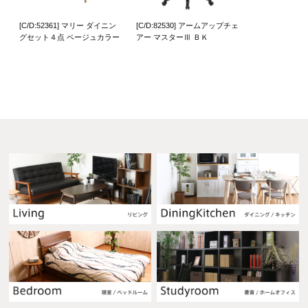
[C/D:52361] マリー ダイニン
[C/D:82530] アームアップチェ
グセット４点 ベージュカラー
アー マスターⅢ ＢＫ