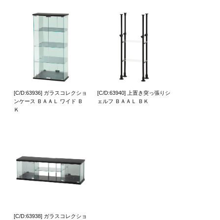
[C/D:63936] ガラスコレクショ
[C/D:63940] 上置き突っ張りシ
ンケース ＢＡＡＬ ワイド Ｂ
ェルフ ＢＡＡＬ ＢＫ
Ｋ
[C/D:63938] ガラスコレクショ