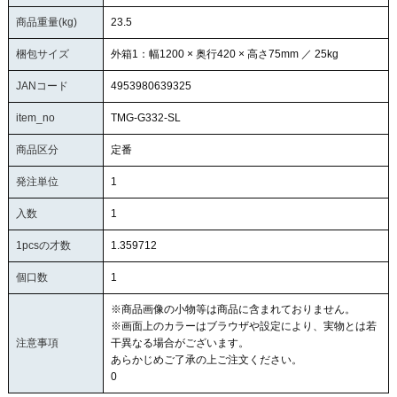
商品重量(kg)
23.5
梱包サイズ
外箱1：幅1200 × 奥行420 × 高さ75mm ／ 25kg
JANコード
4953980639325
item_no
TMG-G332-SL
商品区分
定番
発注単位
1
入数
1
1pcsの才数
1.359712
個口数
1
※商品画像の小物等は商品に含まれておりません。
※画面上のカラーはブラウザや設定により、実物とは若
注意事項
干異なる場合がございます。
あらかじめご了承の上ご注文ください。
0