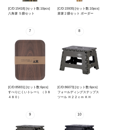
[C/D:15418] [セット数:10pcs]
[C/D:15935] [セット数:10pcs]
八角箸 ５膳セット
菜箸２膳セット ボーダー
7
8
[C/D:85831] [セット数:6pcs]
[C/D:86073] [セット数:6pcs]
すべりにくいトレーＬ （３８
フォールディングステップス
４８０）
ツール Ｈ２２ｃｍ ＫＨ
9
10