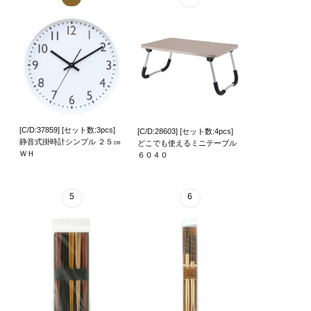
[C/D:37859] [セット数:3pcs]
[C/D:28603] [セット数:4pcs]
静音式掛時計シンプル ２５㎝
どこでも使えるミニテーブル
ＷＨ
６０４０
5
6