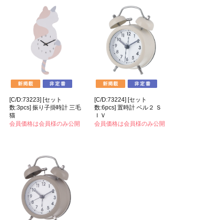
[C/D:73223] [セット
[C/D:73224] [セット
数:3pcs] 振り子掛時計 三毛
数:6pcs] 置時計 ベル２ Ｓ
猫
ＩＶ
会員価格は会員様のみ公開
会員価格は会員様のみ公開