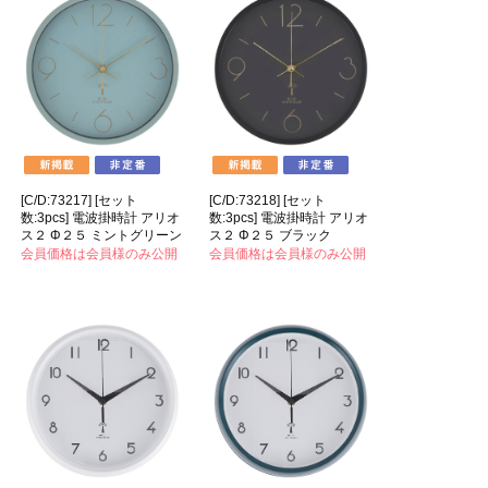
[C/D:73217] [セット
[C/D:73218] [セット
数:3pcs] 電波掛時計 アリオ
数:3pcs] 電波掛時計 アリオ
ス２ Φ２５ ミントグリーン
ス２ Φ２５ ブラック
会員価格は会員様のみ公開
会員価格は会員様のみ公開