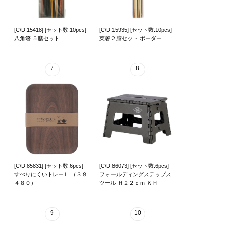
[C/D:15418] [セット数:10pcs]
[C/D:15935] [セット数:10pcs]
八角箸 ５膳セット
菜箸２膳セット ボーダー
7
8
[C/D:85831] [セット数:6pcs]
[C/D:86073] [セット数:6pcs]
すべりにくいトレーＬ （３８
フォールディングステップス
４８０）
ツール Ｈ２２ｃｍ ＫＨ
9
10