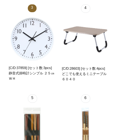
3
4
[C/D:37859] [セット数:3pcs]
[C/D:28603] [セット数:4pcs]
静音式掛時計シンプル ２５㎝
どこでも使えるミニテーブル
ＷＨ
６０４０
5
6