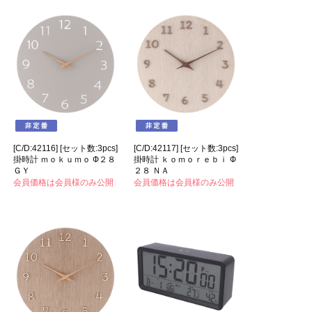
[C/D:42116] [セット数:3pcs]
[C/D:42117] [セット数:3pcs]
掛時計 ｍｏｋｕｍｏ Ф２８
掛時計 ｋｏｍｏｒｅｂｉ Ф
ＧＹ
２８ ＮＡ
会員価格は会員様のみ公開
会員価格は会員様のみ公開