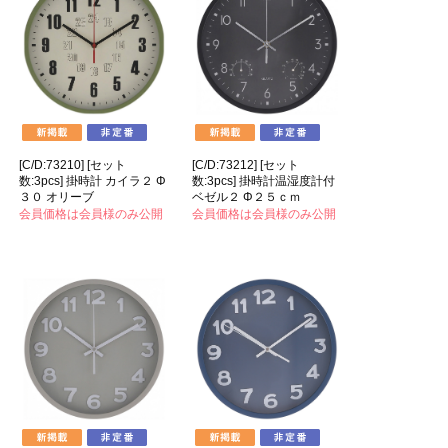
[C/D:73210] [セット
[C/D:73212] [セット
数:3pcs] 掛時計 カイラ２ Φ
数:3pcs] 掛時計温湿度計付
３０ オリーブ
ベゼル２ Φ２５ｃｍ
会員価格は会員様のみ公開
会員価格は会員様のみ公開