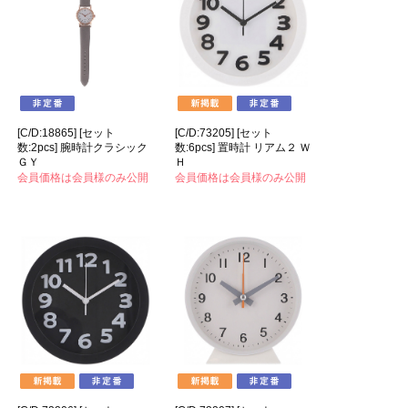
[C/D:18865] [セット
[C/D:73205] [セット
数:2pcs] 腕時計クラシック
数:6pcs] 置時計 リアム２ Ｗ
ＧＹ
Ｈ
会員価格は会員様のみ公開
会員価格は会員様のみ公開