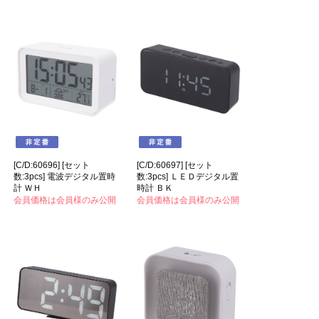
[C/D:60696] [セット
[C/D:60697] [セット
数:3pcs] 電波デジタル置時
数:3pcs] ＬＥＤデジタル置
計 ＷＨ
時計 ＢＫ
会員価格は会員様のみ公開
会員価格は会員様のみ公開