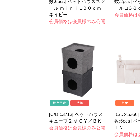
数:6pcs] ペットハウススツ
数:2pcs]
ール ｍｉｎｉ □３０ｃｍ
ール □３８
ネイビー
会員価格は
会員価格は会員様のみ公開
[C/D:53713] ペットハウス
[C/D:45366
キューブ２段 ＧＹ／ＢＫ
数:6pcs]
ＩＶ
会員価格は会員様のみ公開
会員価格は