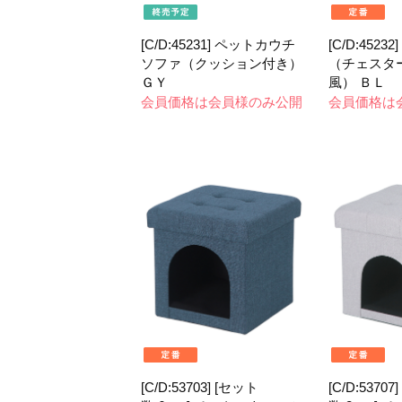
[C/D:45231] ペットカウチ
[C/D:452
ソファ（クッション付き）
（チェスタ
ＧＹ
風） ＢＬ
会員価格は会員様のみ公開
会員価格は
[C/D:53703] [セット
[C/D:53707