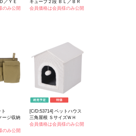
ＲＤ／ＹＥ
キューブ２段 ＢＬ／ＢＲ
様のみ公開
会員価格は会員様のみ公開
セット
[C/D:53714] ペットハウス
トケージ収納
三角屋根 ＳサイズＷＨ
会員価格は会員様のみ公開
様のみ公開