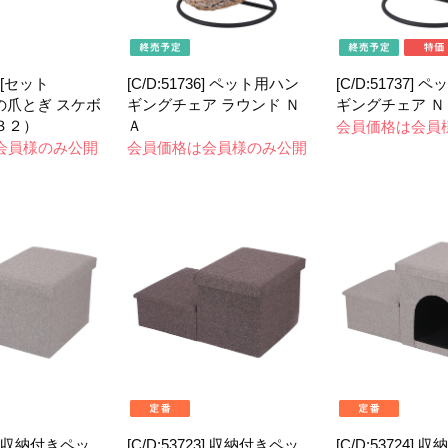
] [セット
[C/D:51736] ペット用ハン
[C/D:51737]
 猫の爪とぎ スケボ
ギングチェア ラウンド Ｎ
ギングチェア Ｎ
３２）
Ａ
会員価格は会員
会員様のみ公開
会員価格は会員様のみ公開
22] 収納付きペッ
[C/D:53723] 収納付きペッ
[C/D:53724]