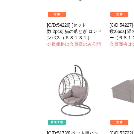
[C/D:54226] [セット
[C/D:54227
数:2pcs] 猫の爪とぎ ロンド
数:6pcs]
ンバス（６８１３１）
ー（６８１
会員価格は会員様のみ公開
会員価格は
[C/D:51739] ペット用ハン
[C/D:537