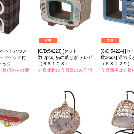
21] ペットハウス
[C/D:54223] [セット
[C/D:54224] [
ルーフベッド付
数:2pcs] 猫の爪とぎ テレビ
数:2pcs] 猫の
ェック
（６８１２８）
（６８１２９）
会員様のみ公開
会員価格は会員様のみ公開
会員価格は会員