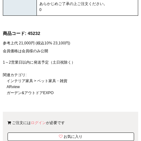
あらかじめご了承の上ご注文ください。
0
商品コード:
45232
参考上代
21,000
円 (税込10%
23,100
円)
会員価格は会員様のみ公開
1～2営業日以内に発送予定（土日祝除く）
関連カテゴリ:
インテリア家具
>
ペット家具・雑貨
ARview
ガーデン&アウトドアEXPO
ご注文には
ログイン
が必要です
お気に入り