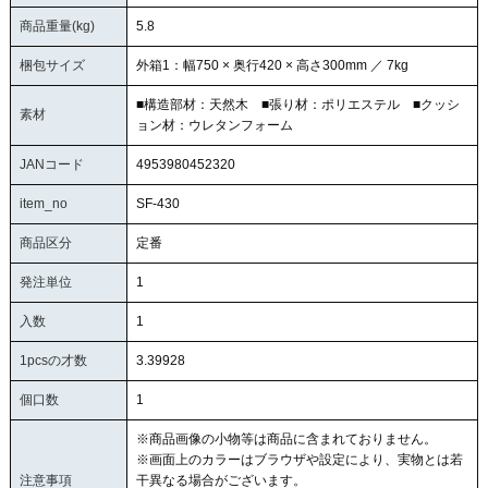
商品重量(kg)
5.8
梱包サイズ
外箱1：幅750 × 奥行420 × 高さ300mm ／ 7kg
■構造部材：天然木 ■張り材：ポリエステル ■クッシ
素材
ョン材：ウレタンフォーム
JANコード
4953980452320
item_no
SF-430
商品区分
定番
発注単位
1
入数
1
1pcsの才数
3.39928
個口数
1
※商品画像の小物等は商品に含まれておりません。
※画面上のカラーはブラウザや設定により、実物とは若
注意事項
干異なる場合がございます。