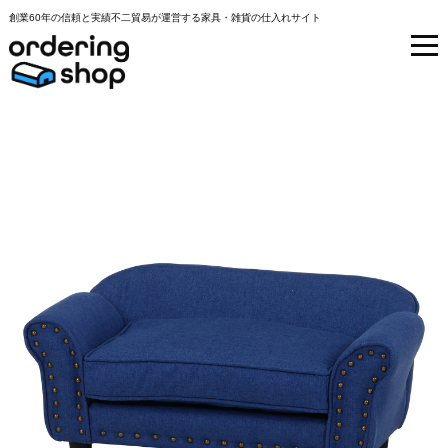
創業60年の信頼と実績不二貿易が運営する家具・雑貨の仕入れサイト