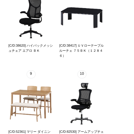
[C/D:38620] ハイバックメッシ
[C/D:38417] ＵＶローテーブル
ュチェア エアロ ＢＫ
ルーチェ ７５ＢＫ（１２８４
６）
9
10
[C/D:52361] マリー ダイニン
[C/D:82530] アームアップチェ