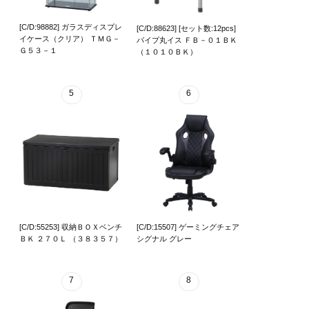
[C/D:98882] ガラスディスプレ
[C/D:88623] [セット数:12pcs]
イケース（クリア） ＴＭＧ－
パイプ丸イス ＦＢ－０１ＢＫ
Ｇ５３－１
（１０１０ＢＫ）
5
6
[C/D:55253] 収納ＢＯＸベンチ
[C/D:15507] ゲーミングチェア
ＢＫ ２７０Ｌ （３８３５７）
シグナル グレー
7
8