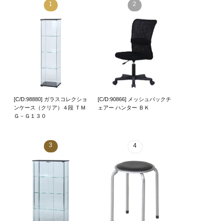
1
2
[C/D:98880] ガラスコレクショ
[C/D:90866] メッシュバックチ
ンケース（クリア）４段 ＴＭ
ェアー ハンター ＢＫ
Ｇ－Ｇ１３０
3
4