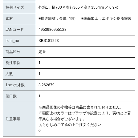
梱包サイズ
外箱1：幅700 × 奥行365 × 高さ355mm ／ 6.9kg
素材
■構造部材：金属（鋼） ■表面加工：エポキシ樹脂塗装
JANコード
4953980955128
item_no
XBS181223
商品区分
定番
発注単位
1
入数
1
1pcsの才数
3.262679
個口数
1
※商品画像の小物等は商品に含まれておりません。
※画面上のカラーはブラウザや設定により、実物とは若
注意事項
干異なる場合がございます。
あらかじめご了承の上ご注文ください。
0