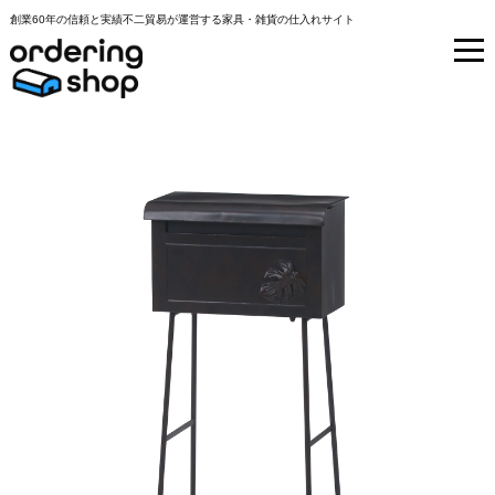
創業60年の信頼と実績不二貿易が運営する家具・雑貨の仕入れサイト