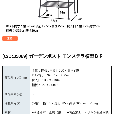
[C/D:35069] ガーデンポスト モンステラ横型ＢＲ
全体：幅425 × 奥行350 × 高さ990
ﾎﾟｽﾄ内寸：395x195x250mm
商品サイズ(mm)
投入口：330x60mm
棚板：360x300mm
商品重量(kg)
5
梱包サイズ
外箱1：幅435 × 奥行385 × 高さ760mm ／ 6.5kg
素材
■構造部材：金属（鋼） ■表面加工：エポキシ樹脂塗装