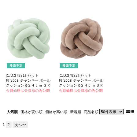
[C/D:37931] [セット
[C/D:37932] [セット
数:3pcs] チャンキー ボール
数:3pcs] チャンキー ボール
クッション φ２４ｃｍ ＧＲ
クッション φ２４ｃｍ ＢＲ
会員価格は会員様のみ公開
会員価格は会員様のみ公開
人気順
価格が安い順
価格が高い順
新着順
商品名順
1
2
次へ>>