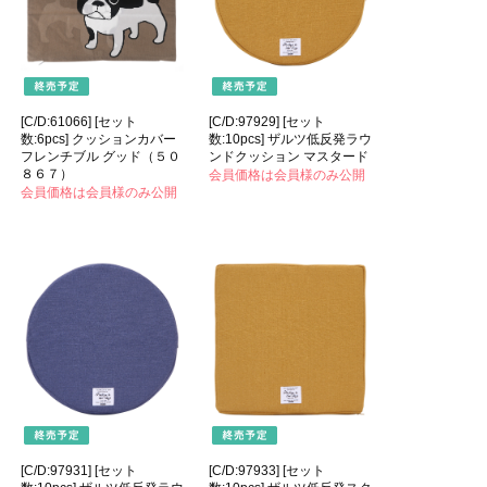
[C/D:61066] [セット
[C/D:97929] [セット
数:6pcs] クッションカバー
数:10pcs] ザルツ低反発ラウ
フレンチブル グッド（５０
ンドクッション マスタード
８６７）
会員価格は会員様のみ公開
会員価格は会員様のみ公開
[C/D:97931] [セット
[C/D:97933] [セット