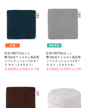
[C/D:39077] [セット
[C/D:39078] [セット
数:5pcs] Ｆｏａｍｙ低反発
数:5pcs] Ｆｏａｍｙ低反発
シートクッション □３８＊
シートクッション □３８＊
５ ＮＶ（２９５０７）
５ ＧＹ（２９５０８）
会員価格は会員様のみ公開
会員価格は会員様のみ公開