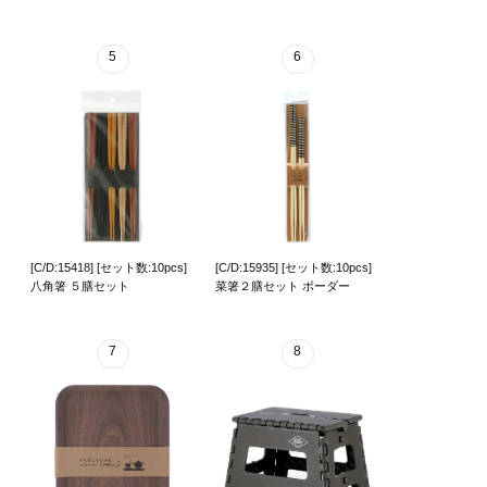
5
6
[C/D:15418] [セット数:10pcs]
[C/D:15935] [セット数:10pcs]
八角箸 ５膳セット
菜箸２膳セット ボーダー
7
8