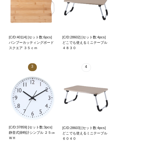
[C/D:40114] [セット数:6pcs]
[C/D:28602] [セット数:4pcs]
バンブーカッティングボード
どこでも使えるミニテーブル
スクエア ３５ｃｍ
４８３０
3
4
[C/D:37859] [セット数:3pcs]
[C/D:28603] [セット数:4pcs]
静音式掛時計シンプル ２５㎝
どこでも使えるミニテーブル
ＷＨ
６０４０