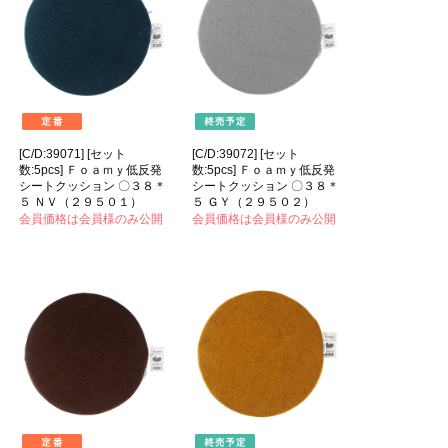
[C/D:39071] [セット
[C/D:39072] [セット
数:5pcs] Ｆｏａｍｙ低反発
数:5pcs] Ｆｏａｍｙ低反発
シートクッション 〇３８＊
シートクッション 〇３８＊
５ ＮＶ（２９５０１）
５ ＧＹ（２９５０２）
会員価格は会員様のみ公開
会員価格は会員様のみ公開