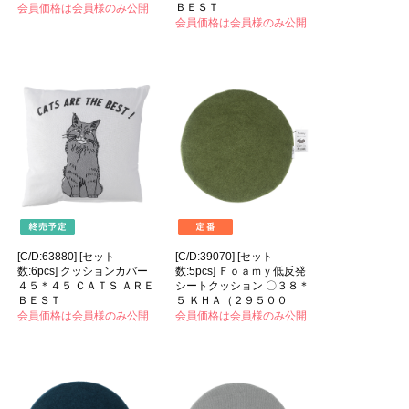
ＢＥＳＴ
会員価格は会員様のみ公開
会員価格は会員様のみ公開
[C/D:63880] [セット
[C/D:39070] [セット
数:6pcs] クッションカバー
数:5pcs] Ｆｏａｍｙ低反発
４５＊４５ ＣＡＴＳ ＡＲＥ
シートクッション 〇３８＊
ＢＥＳＴ
５ ＫＨＡ（２９５００
会員価格は会員様のみ公開
会員価格は会員様のみ公開