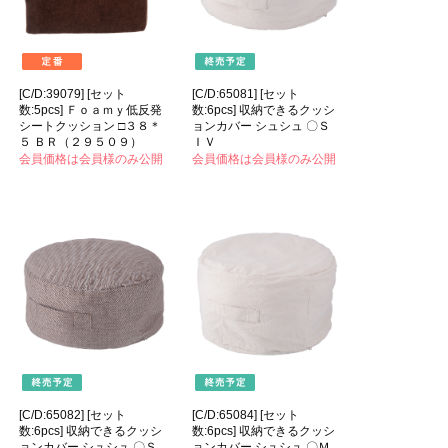
[C/D:39079] [セット
[C/D:65081] [セット
数:5pcs] Ｆｏａｍｙ低反発
数:6pcs] 収納できるクッシ
シートクッション □３８＊
ョンカバー シュシュ 〇Ｓ
５ ＢＲ（２９５０９）
ＩＶ
会員価格は会員様のみ公開
会員価格は会員様のみ公開
[C/D:65082] [セット
[C/D:65084] [セット
数:6pcs] 収納できるクッシ
数:6pcs] 収納できるクッシ
ョンカバー シュシュ 〇Ｓ
ョンカバー シュシュ 〇Ｍ