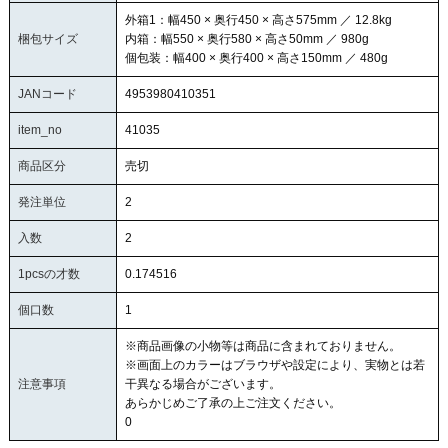
外箱1：幅450 × 奥行450 × 高さ575mm ／ 12.8kg
梱包サイズ
内箱：幅550 × 奥行580 × 高さ50mm ／ 980g
個包装：幅400 × 奥行400 × 高さ150mm ／ 480g
JANコード
4953980410351
item_no
41035
商品区分
売切
発注単位
2
入数
2
1pcsの才数
0.174516
個口数
1
※商品画像の小物等は商品に含まれておりません。
※画面上のカラーはブラウザや設定により、実物とは若
注意事項
干異なる場合がございます。
あらかじめご了承の上ご注文ください。
0