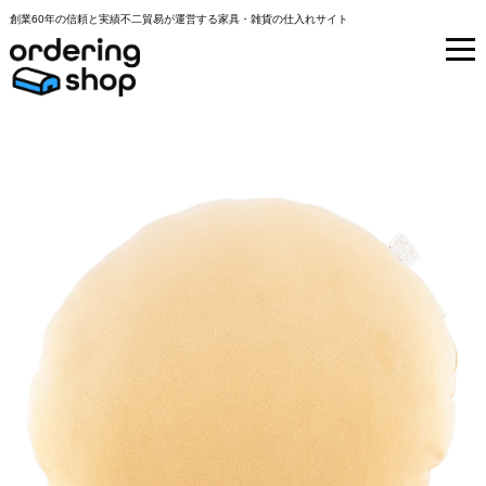
創業60年の信頼と実績不二貿易が運営する家具・雑貨の仕入れサイト