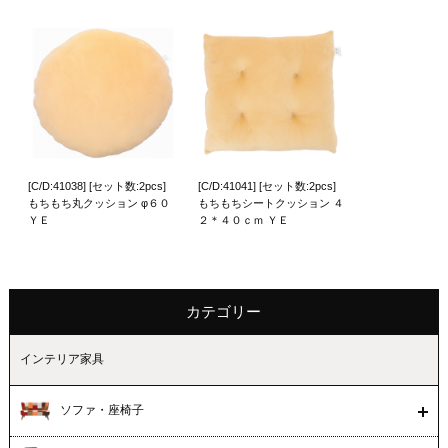
[C/D:41038] [セット数:2pcs]
[C/D:41041] [セット数:2pcs]
もちもち丸クッション φ６０
もちもちシートクッション ４
ＹＥ
２＊４０ｃｍ ＹＥ
カテゴリー
インテリア家具
ソファ・座椅子