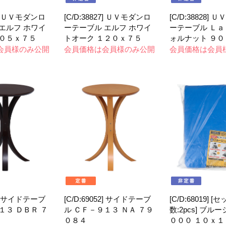
26] ＵＶモダンロ
[C/D:38827] ＵＶモダンロ
[C/D:38828]
エルフ ホワイ
ーテーブル エルフ ホワイ
ーテーブル Ｌａ
１０５ｘ７５
トオーク １２０ｘ７５
ォルナット ９０
会員様のみ公開
会員価格は会員様のみ公開
会員価格は会員
51] サイドテーブ
[C/D:69052] サイドテーブ
[C/D:68019] [
１３ ＤＢＲ ７
ル ＣＦ－９１３ ＮＡ ７９
数:2pcs] ブル
０８４
０００ １０ｘ１