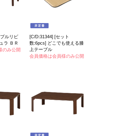
 シンプルリビ
[C/D:31344] [セット
ュラ ＢＲ
数:6pcs] どこでも使える膝
上テーブル
様のみ公開
会員価格は会員様のみ公開