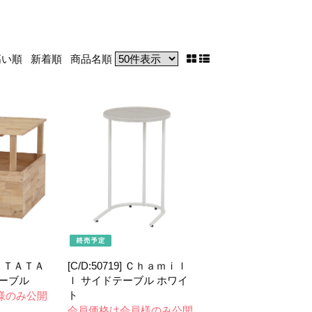
高い順
新着順
商品名順
ＮＳ ＴＡＴＡ
[C/D:50719] Ｃｈａｍｉｌ
ーブル
ｌ サイドテーブル ホワイ
ト
様のみ公開
会員価格は会員様のみ公開