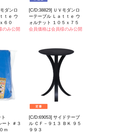
 ＵＶモダンロ
[C/D:38829] ＵＶモダンロ
ｔｔｅ ウ
ーテーブル Ｌａｔｔｅ ウ
ｘ６０
ォルナット １０５ｘ７５
様のみ公開
会員価格は会員様のみ公開
セット
[C/D:69053] サイドテーブ
ーシート ＃３
ル ＣＦ－９１３ ＢＫ ９５
０ｍ
９９３