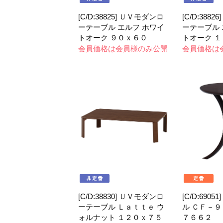
[C/D:38825] ＵＶモダンロ
[C/D:388
ーテーブル エルフ ホワイ
ーテーブル 
トオーク ９０ｘ６０
トオーク 
会員価格は会員様のみ公開
会員価格は
[C/D:38830] ＵＶモダンロ
[C/D:690
ーテーブル Ｌａｔｔｅ ウ
ル ＣＦ－９
ォルナット １２０ｘ７５
７６６２