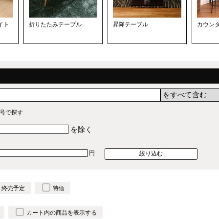
イト
折りたたみテーブル
昇降テーブル
カウン
号で探す
を除く
円
終売予定
特価
カート内の商品を表示する