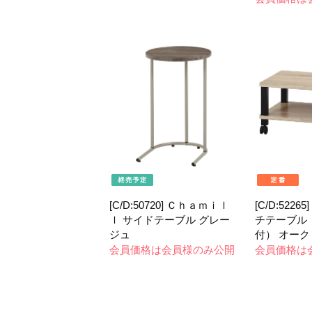
[C/D:50720] Ｃｈａｍｉｌ
[C/D:522
ｌ サイドテーブル グレー
チテーブル
ジュ
付） オーク
会員価格は会員様のみ公開
会員価格は