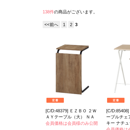
138件
の商品がございます。
<<前へ
1
2
3
[C/D:48379] ＥＺＢＯ ２Ｗ
[C/D:854
ＡＹテーブル（大） ＮＡ
ーブルチェ
キー ナチュ
会員価格は会員様のみ公開
会員価格は