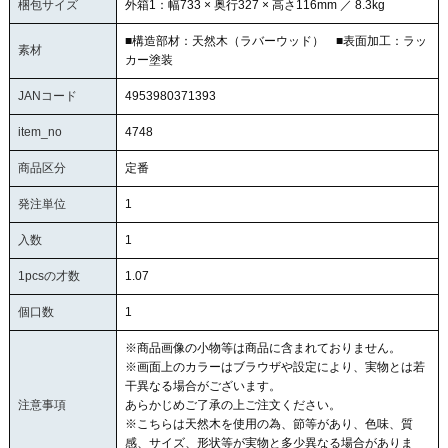
梱包サイズ
外箱1：幅733 × 奥行327 × 高さ116mm ／ 8.3kg
■構造部材：天然木（ラバーウッド） ■表面加工：ラッ
素材
カー塗装
JANコード
4953980371393
item_no
4748
商品区分
定番
発注単位
1
入数
1
1pcsの才数
1.07
個口数
1
※商品画像の小物等は商品に含まれておりません。
※画面上のカラーはブラウザや設定により、実物とは若
干異なる場合がございます。
注意事項
あらかじめご了承の上ご注文ください。
※こちらは天然木を使用の為、節等があり、色味、質
感、サイズ、形状等が実物と多少異なる場合がありま