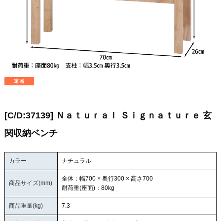
[C/D:37139] Ｎａｔｕｒａｌ Ｓｉｇｎａｔｕｒｅ 玄
関収納ベンチ
カラー
ナチュラル
全体：幅700 × 奥行300 × 高さ700
商品サイズ(mm)
耐荷重(座面)：80kg
商品重量(kg)
7.3