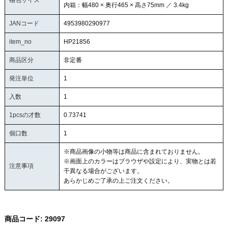
梱包サイズ
内箱：幅480 × 奥行465 × 高さ75mm ／ 3.4kg
JANコード
4953980290977
item_no
HP21856
商品区分
非定番
発注単位
1
入数
1
1pcsの才数
0.73741
個口数
1
※商品画像の小物等は商品に含まれておりません。
※画面上のカラーはブラウザや設定により、実物とは若
注意事項
干異なる場合がございます。
あらかじめご了承の上ご注文ください。
商品コード:
29097