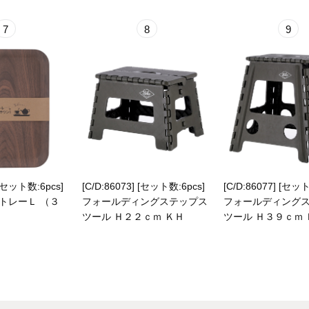
7
8
9
 [セット数:6pcs]
[C/D:86073] [セット数:6pcs]
[C/D:86077] [セット
トレーＬ （３
フォールディングステップス
フォールディング
ツール Ｈ２２ｃｍ ＫＨ
ツール Ｈ３９ｃｍ 