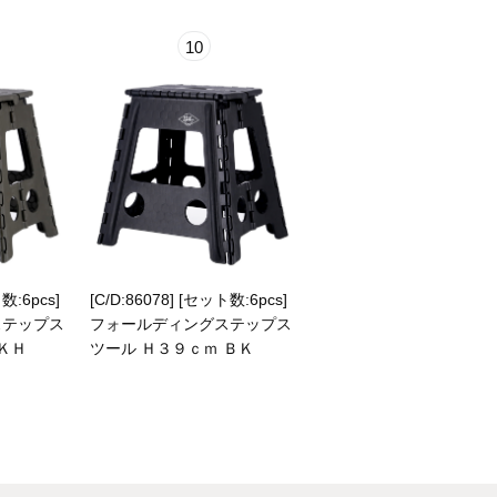
10
数:6pcs]
[C/D:86078] [セット数:6pcs]
ステップス
フォールディングステップス
ＫＨ
ツール Ｈ３９ｃｍ ＢＫ