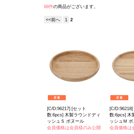
68件
の商品がございます。
<<前へ
1
2
[C/D:96217] [セット
[C/D:96218
数:6pcs] 木製ラウンドディ
数:6pcs]
ッシュＳ ボヌール
ッシュＭ 
会員価格は会員様のみ公開
会員価格は