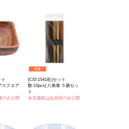
セット
[C/D:15418] [セット
シアスクエア
数:10pcs] 八角箸 ５膳セッ
ト
様のみ公開
会員価格は会員様のみ公開