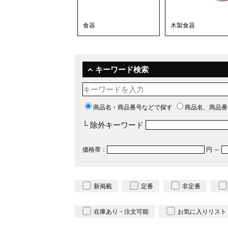
食器
木製食器
キーワード検索
商品名・商品番号などで探す
商品名、商品番
└ 除外キーワード
価格帯：
円 ～
新掲載
定番
非定番
在庫あり・注文可能
お気に入りリスト