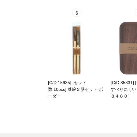
6
[C/D:15935] [セット
[C/D:85831]
数:10pcs] 菜箸２膳セット ボ
すべりにくい
ーダー
８４８０）