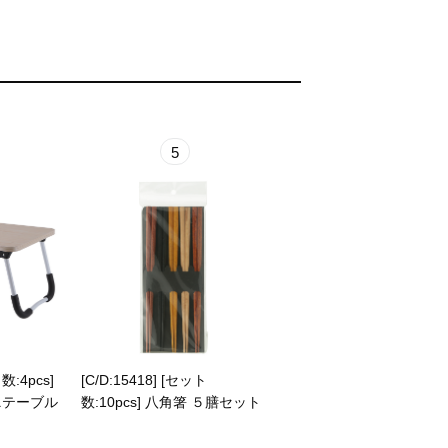
5
数:4pcs]
[C/D:15418] [セット
ニテーブル
数:10pcs] 八角箸 ５膳セット