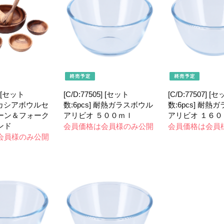
] [セット
[C/D:77505] [セット
[C/D:77507] [
 アカシアボウルセ
数:6pcs] 耐熱ガラスボウル
数:6pcs] 耐熱
ーン＆フォーク
アリビオ ５００ｍｌ
アリビオ １６０
ンド
会員価格は会員様のみ公開
会員価格は会員
会員様のみ公開