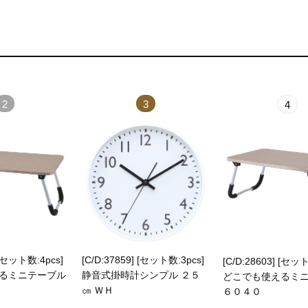
2
3
4
 [セット数:4pcs]
[C/D:37859] [セット数:3pcs]
[C/D:28603] [セット
るミニテーブル
静音式掛時計シンプル ２５
どこでも使えるミ
㎝ ＷＨ
６０４０