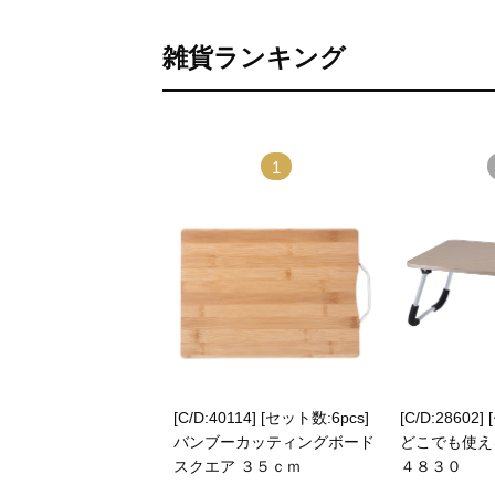
雑貨ランキング
1
[C/D:40114] [セット数:6pcs]
[C/D:28602]
バンブーカッティングボード
どこでも使え
スクエア ３５ｃｍ
４８３０