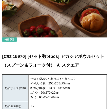
[C/D:15970] [セット数:4pcs] アカシアボウルセット
（スプーン＆フォーク付） Ａ スクエア
全体：幅270 × 奥行135 × 高さ170
ﾎﾞｳﾙ大×1枚：255x255x75mm
商品サイズ(mm)
ﾎﾞｳﾙ小×4枚：130x130x35mm
ｽﾌﾟｰﾝ：60x270x20mm
ﾌｫｰｸ：60x270x20mm
商品重量(kg)
1.2