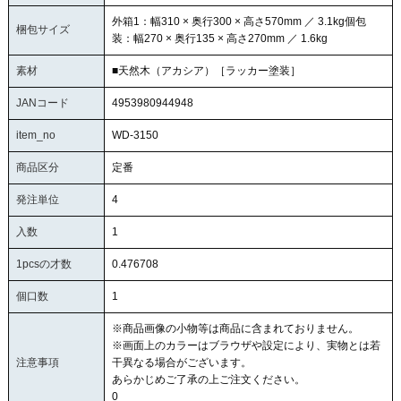
外箱1：幅310 × 奥行300 × 高さ570mm ／ 3.1kg個包
梱包サイズ
装：幅270 × 奥行135 × 高さ270mm ／ 1.6kg
素材
■天然木（アカシア）［ラッカー塗装］
JANコード
4953980944948
item_no
WD-3150
商品区分
定番
発注単位
4
入数
1
1pcsの才数
0.476708
個口数
1
※商品画像の小物等は商品に含まれておりません。
※画面上のカラーはブラウザや設定により、実物とは若
注意事項
干異なる場合がございます。
あらかじめご了承の上ご注文ください。
0