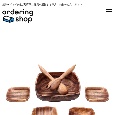
創業60年の信頼と実績不二貿易が運営する家具・雑貨の仕入れサイト