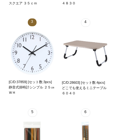
スクエア ３５ｃｍ
４８３０
3
4
[C/D:37859] [セット数:3pcs]
[C/D:28603] [セット数:4pcs]
静音式掛時計シンプル ２５㎝
どこでも使えるミニテーブル
ＷＨ
６０４０
5
6