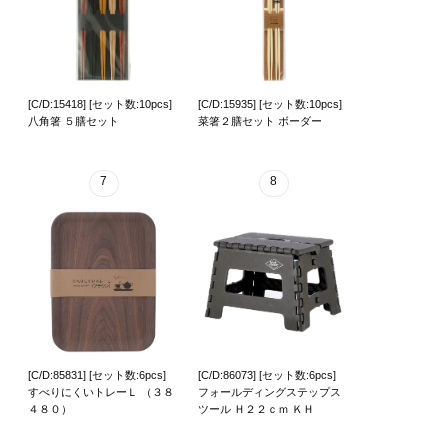
[C/D:15418] [セット数:10pcs]
[C/D:15935] [セット数:10pcs]
八角箸 ５膳セット
菜箸２膳セット ボーダー
7
8
[C/D:85831] [セット数:6pcs]
[C/D:86073] [セット数:6pcs]
すべりにくいトレーＬ （３８
フォールディングステップス
４８０）
ツール Ｈ２２ｃｍ ＫＨ