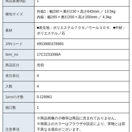
商品重量(kg)
1
外箱1：幅290 × 奥行230 × 高さ645mm ／ 13.5kg
梱包サイズ
内箱：幅265 × 奥行200 × 高さ200mm ／ 4.3kg
■表生地：ポリエステル７０％／ウール３０％ ■中材：
素材
ポリエステル／石
JANコード
4953980378965
item_no
17C22S3398A
商品区分
売切
発注単位
4
入数
4
1pcsの才数
0.128961
個口数
1
※商品画像の小物等は商品に含まれておりません。
※画面上のカラーはブラウザや設定により、実物とは若
注意事項
干異なる場合がございます。