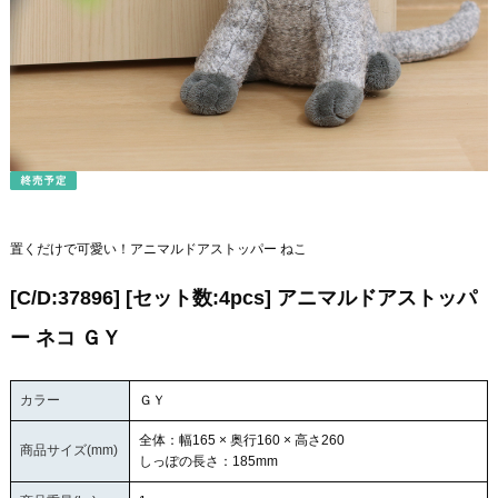
置くだけで可愛い！アニマルドアストッパー ねこ
[C/D:37896] [セット数:4pcs] アニマルドアストッパ
ー ネコ ＧＹ
カラー
ＧＹ
全体：幅165 × 奥行160 × 高さ260
商品サイズ(mm)
しっぽの長さ：185mm