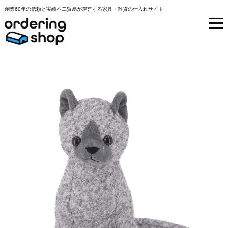
創業60年の信頼と実績不二貿易が運営する家具・雑貨の仕入れサイト