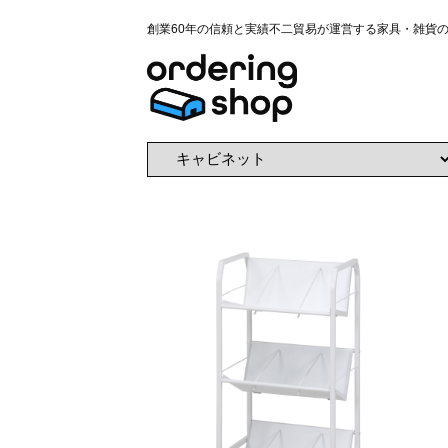
創業60年の信頼と実績不二貿易が運営する家具・雑貨