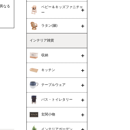
異なる
ベビー＆キッズファニチャ
ー
ラタン(籐)
インテリア雑貨
収納
キッチン
テーブルウェア
バス・トイレタリー
玄関小物
インテリアガーデン