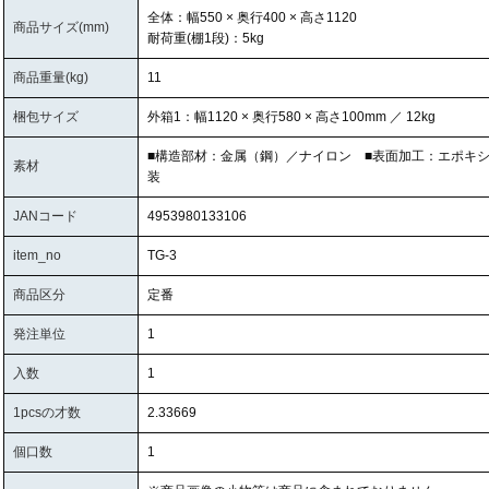
全体：幅550 × 奥行400 × 高さ1120
商品サイズ(mm)
耐荷重(棚1段)：5kg
商品重量(kg)
11
梱包サイズ
外箱1：幅1120 × 奥行580 × 高さ100mm ／ 12kg
■構造部材：金属（鋼）／ナイロン ■表面加工：エポキ
素材
装
JANコード
4953980133106
item_no
TG-3
商品区分
定番
発注単位
1
入数
1
1pcsの才数
2.33669
個口数
1