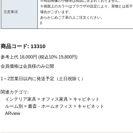
※商品画像の小物等は商品に含まれておりません。
※画面上のカラーはブラウザや設定により、実物とは若干
注意事項
場合がございます。
あらかじめご了承の上ご注文ください。
0
商品コード:
13310
参考上代
18,000
円 (税込10%
19,800
円)
会員価格は会員様のみ公開
1～2営業日以内に発送予定（土日祝除く）
関連カテゴリ:
インテリア家具
>
オフィス家具
>
キャビネット
ルーム別
>
書斎・ホームオフィス
>
キャビネット
ARview