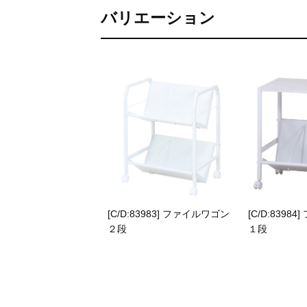
バリエーション
[C/D:83983] ファイルワゴン
[C/D:8398
２段
１段