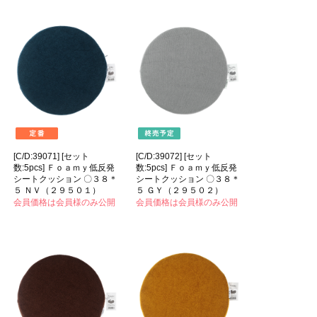
[C/D:39071] [セット
[C/D:39072] [セット
数:5pcs] Ｆｏａｍｙ低反発
数:5pcs] Ｆｏａｍｙ低反発
シートクッション 〇３８＊
シートクッション 〇３８＊
５ ＮＶ（２９５０１）
５ ＧＹ（２９５０２）
会員価格は会員様のみ公開
会員価格は会員様のみ公開