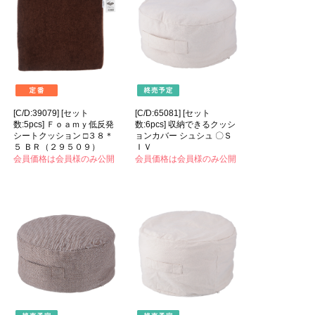
[C/D:39079] [セット
[C/D:65081] [セット
数:5pcs] Ｆｏａｍｙ低反発
数:6pcs] 収納できるクッシ
シートクッション □３８＊
ョンカバー シュシュ 〇Ｓ
５ ＢＲ（２９５０９）
ＩＶ
会員価格は会員様のみ公開
会員価格は会員様のみ公開