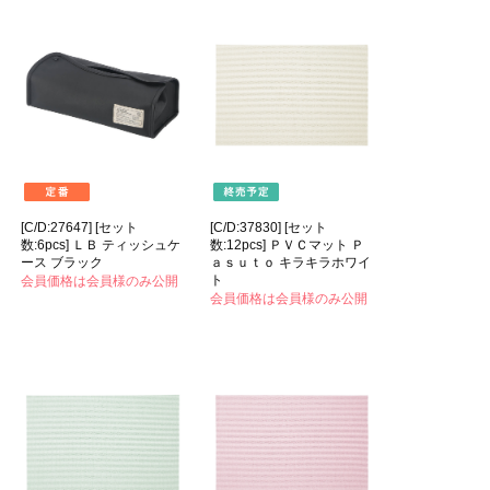
[C/D:27647] [セット
[C/D:37830] [セット
数:6pcs] ＬＢ ティッシュケ
数:12pcs] ＰＶＣマット Ｐ
ース ブラック
ａｓｕｔｏ キラキラホワイ
ト
会員価格は会員様のみ公開
会員価格は会員様のみ公開