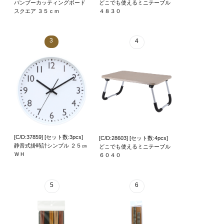
バンブーカッティングボード
どこでも使えるミニテーブル
スクエア ３５ｃｍ
４８３０
3
4
[C/D:37859] [セット数:3pcs]
[C/D:28603] [セット数:4pcs]
静音式掛時計シンプル ２５㎝
どこでも使えるミニテーブル
ＷＨ
６０４０
5
6