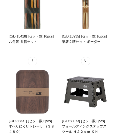
[C/D:15418] [セット数:10pcs]
[C/D:15935] [セット数:10pcs]
八角箸 ５膳セット
菜箸２膳セット ボーダー
7
8
[C/D:85831] [セット数:6pcs]
[C/D:86073] [セット数:6pcs]
すべりにくいトレーＬ （３８
フォールディングステップス
４８０）
ツール Ｈ２２ｃｍ ＫＨ