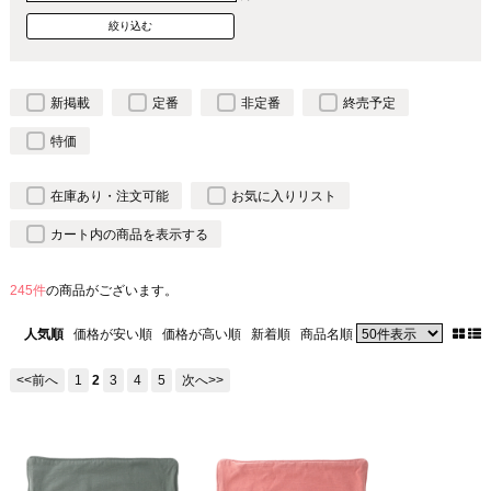
新掲載
定番
非定番
終売予定
特価
在庫あり・注文可能
お気に入りリスト
カート内の商品を表示する
245件
の商品がございます。
人気順
価格が安い順
価格が高い順
新着順
商品名順
<<前へ
1
2
3
4
5
次へ>>