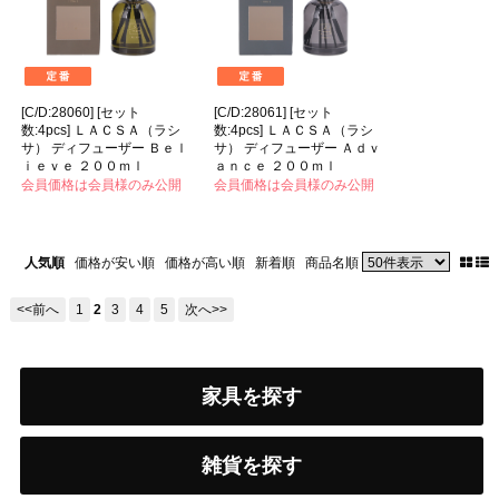
[C/D:28060] [セット
[C/D:28061] [セット
数:4pcs] ＬＡＣＳＡ（ラシ
数:4pcs] ＬＡＣＳＡ（ラシ
サ） ディフューザー Ｂｅｌ
サ） ディフューザー Ａｄｖ
ｉｅｖｅ ２００ｍｌ
ａｎｃｅ ２００ｍｌ
会員価格は会員様のみ公開
会員価格は会員様のみ公開
人気順
価格が安い順
価格が高い順
新着順
商品名順
<<前へ
1
2
3
4
5
次へ>>
家具を探す
雑貨を探す