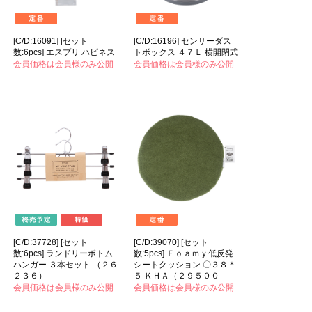
[C/D:16091] [セット
[C/D:16196] センサーダス
数:6pcs] エスプリ ハピネス
トボックス ４７Ｌ 横開閉式
会員価格は会員様のみ公開
会員価格は会員様のみ公開
[C/D:37728] [セット
[C/D:39070] [セット
数:6pcs] ランドリーボトム
数:5pcs] Ｆｏａｍｙ低反発
ハンガー ３本セット （２６
シートクッション 〇３８＊
２３６）
５ ＫＨＡ（２９５００
会員価格は会員様のみ公開
会員価格は会員様のみ公開