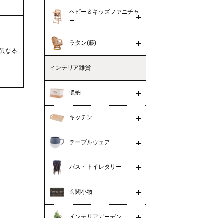
ベビー＆キッズファニチャ
ー
ラタン(籐)
異なる
インテリア雑貨
収納
キッチン
テーブルウェア
バス・トイレタリー
玄関小物
インテリアガーデン