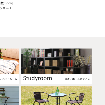
数:6pcs]
１５０ｍｌ