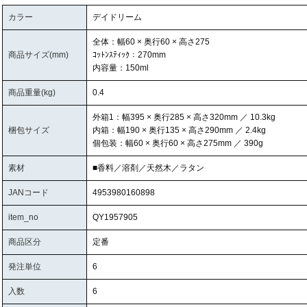
カラー
デイドリーム
全体：幅60 × 奥行60 × 高さ275
商品サイズ(mm)
ｺｯﾄﾝｽﾃｨｯｸ：270mm
内容量：150ml
商品重量(kg)
0.4
外箱1：幅395 × 奥行285 × 高さ320mm ／ 10.3kg
梱包サイズ
内箱：幅190 × 奥行135 × 高さ290mm ／ 2.4kg
個包装：幅60 × 奥行60 × 高さ275mm ／ 390g
素材
■香料／溶剤／天然木／ラタン
JANコード
4953980160898
item_no
QY1957905
商品区分
定番
発注単位
6
入数
6