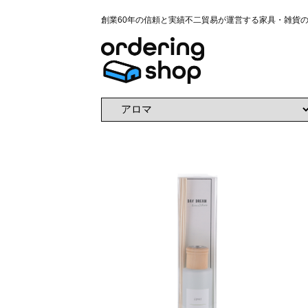
創業60年の信頼と実績不二貿易が運営する家具・雑貨