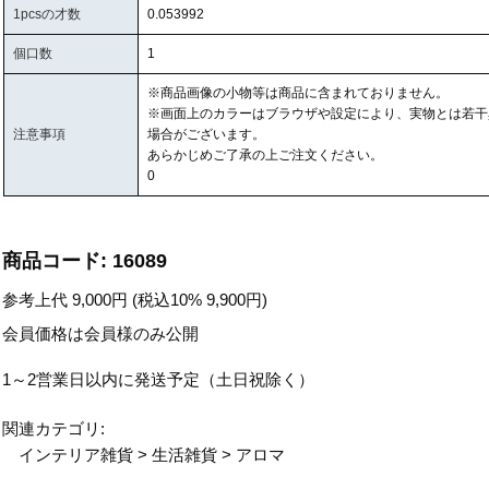
1pcsの才数
0.053992
個口数
1
※商品画像の小物等は商品に含まれておりません。
※画面上のカラーはブラウザや設定により、実物とは若干
注意事項
場合がございます。
あらかじめご了承の上ご注文ください。
0
商品コード:
16089
参考上代
9,000
円 (税込10%
9,900
円)
会員価格は会員様のみ公開
1～2営業日以内に発送予定（土日祝除く）
関連カテゴリ:
インテリア雑貨
>
生活雑貨
>
アロマ