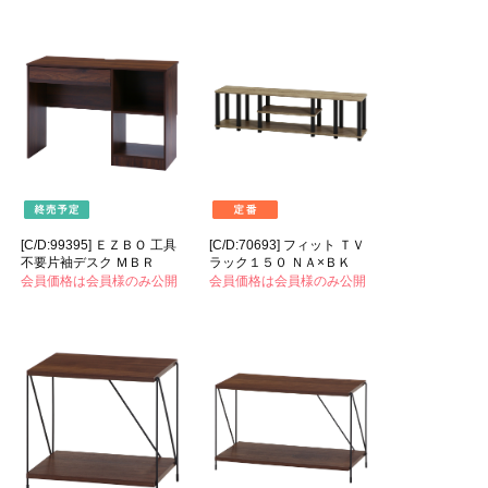
[C/D:99395] ＥＺＢＯ 工具
[C/D:70693] フィット ＴＶ
不要片袖デスク ＭＢＲ
ラック１５０ ＮＡ×ＢＫ
会員価格は会員様のみ公開
会員価格は会員様のみ公開