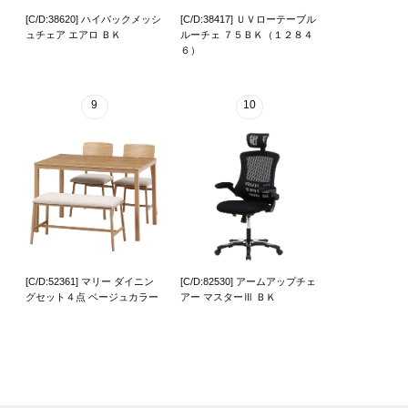
[C/D:38620] ハイバックメッシ
[C/D:38417] ＵＶローテーブル
ュチェア エアロ ＢＫ
ルーチェ ７５ＢＫ（１２８４
６）
9
10
[C/D:52361] マリー ダイニン
[C/D:82530] アームアップチェ
グセット４点 ベージュカラー
アー マスターⅢ ＢＫ