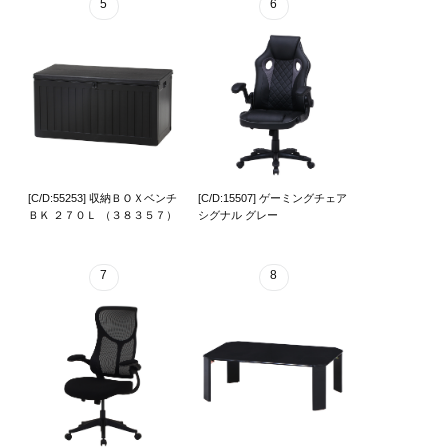
5
6
[C/D:55253] 収納ＢＯＸベンチ
[C/D:15507] ゲーミングチェア
ＢＫ ２７０Ｌ （３８３５７）
シグナル グレー
7
8