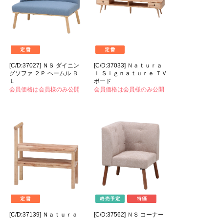
[C/D:37027] ＮＳ ダイニン
[C/D:37033] Ｎａｔｕｒａ
グソファ ２Ｐ ヘームル Ｂ
ｌ Ｓｉｇｎａｔｕｒｅ ＴＶ
Ｌ
ボード
会員価格は会員様のみ公開
会員価格は会員様のみ公開
[C/D:37139] Ｎａｔｕｒａ
[C/D:37562] ＮＳ コーナー