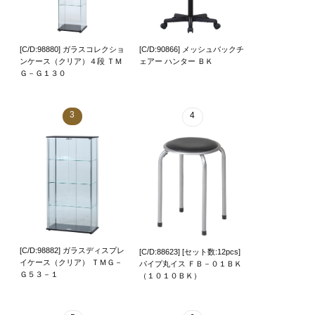
[C/D:98880] ガラスコレクショ
[C/D:90866] メッシュバックチ
ンケース（クリア）４段 ＴＭ
ェアー ハンター ＢＫ
Ｇ－Ｇ１３０
3
4
[C/D:98882] ガラスディスプレ
[C/D:88623] [セット数:12pcs]
イケース（クリア） ＴＭＧ－
パイプ丸イス ＦＢ－０１ＢＫ
Ｇ５３－１
（１０１０ＢＫ）