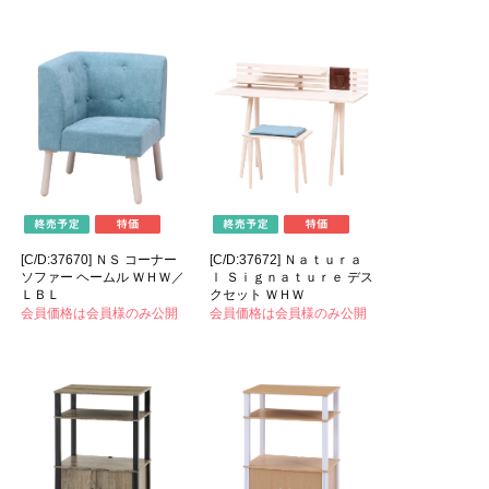
[C/D:37670] ＮＳ コーナー
[C/D:37672] Ｎａｔｕｒａ
ソファー ヘームル ＷＨＷ／
ｌ Ｓｉｇｎａｔｕｒｅ デス
ＬＢＬ
クセット ＷＨＷ
会員価格は会員様のみ公開
会員価格は会員様のみ公開