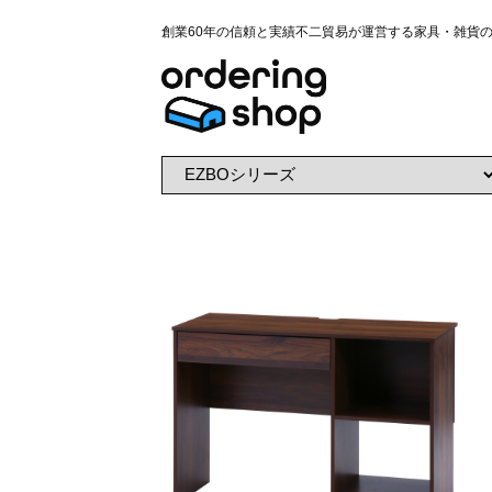
創業60年の信頼と実績不二貿易が運営する家具・雑貨