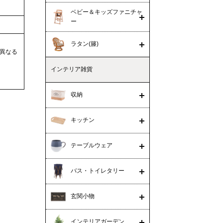
ベビー＆キッズファニチャ
ー
ラタン(籐)
異なる
インテリア雑貨
収納
キッチン
テーブルウェア
バス・トイレタリー
玄関小物
インテリアガーデン