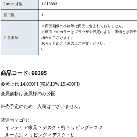
1pcsの才数
1.813893
個口数
1
※商品画像の小物等は商品に含まれておりません。
※画面上のカラーはブラウザや設定により、実物とは若干
注意事項
場合がございます。
あらかじめご了承の上ご注文ください。
0
商品コード:
99395
参考上代
14,000
円 (税込10%
15,400
円)
会員価格は会員様のみ公開
終売予定のため、入荷はございません。
関連カテゴリ:
インテリア家具
>
デスク・机
>
リビングデスク
ルーム別
>
リビング
>
デスク・机