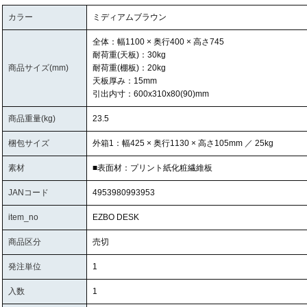
カラー
ミディアムブラウン
全体：幅1100 × 奥行400 × 高さ745
耐荷重(天板)：30kg
商品サイズ(mm)
耐荷重(棚板)：20kg
天板厚み：15mm
引出内寸：600x310x80(90)mm
商品重量(kg)
23.5
梱包サイズ
外箱1：幅425 × 奥行1130 × 高さ105mm ／ 25kg
素材
■表面材：プリント紙化粧繊維板
JANコード
4953980993953
item_no
EZBO DESK
商品区分
売切
発注単位
1
入数
1