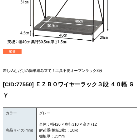
差し込むだけの簡単組み立て！工具不要オープンラック3段
[C/D:77550] ＥＺＢＯワイヤーラック３段 ４０幅 Ｇ
Ｙ
カラー
グレー
全体：幅420 × 奥行310 × 高さ712
商品サイズ(mm)
耐荷重(棚板1枚)：10kg
棚板厚：15mm