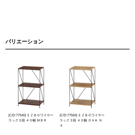
バリエーション
[C/D:77540] ＥＺＢＯワイヤー
[C/D:77560] ＥＺＢＯワイヤー
ラック３段 ４０幅 ＭＢＲ
ラック３段 ４０幅 ＯＡＫ Ｎ
Ａ