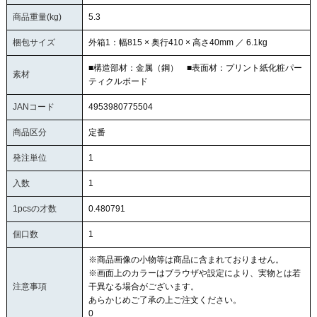
商品重量(kg)
5.3
梱包サイズ
外箱1：幅815 × 奥行410 × 高さ40mm ／ 6.1kg
■構造部材：金属（鋼） ■表面材：プリント紙化粧パー
素材
ティクルボード
JANコード
4953980775504
商品区分
定番
発注単位
1
入数
1
1pcsの才数
0.480791
個口数
1
※商品画像の小物等は商品に含まれておりません。
※画面上のカラーはブラウザや設定により、実物とは若
注意事項
干異なる場合がございます。
あらかじめご了承の上ご注文ください。
0