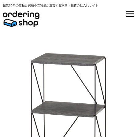
創業60年の信頼と実績不二貿易が運営する家具・雑貨の仕入れサイト