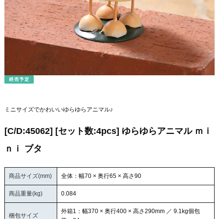
ミニサイズでかわいいゆらゆらアニマル♪
[C/D:45062] [セット数:4pcs] ゆらゆらアニマル ｍｉ
ｎｉ ブタ
商品サイズ(mm)
全体：幅70 × 奥行65 × 高さ90
商品重量(kg)
0.084
外箱1：幅370 × 奥行400 × 高さ290mm ／ 9.1kg個包
梱包サイズ