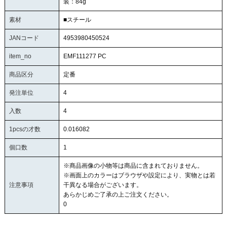
装：84g
素材
■スチール
JANコード
4953980450524
item_no
EMF111277 PC
商品区分
定番
発注単位
4
入数
4
1pcsの才数
0.016082
個口数
1
※商品画像の小物等は商品に含まれておりません。
※画面上のカラーはブラウザや設定により、実物とは若
注意事項
干異なる場合がございます。
あらかじめご了承の上ご注文ください。
0