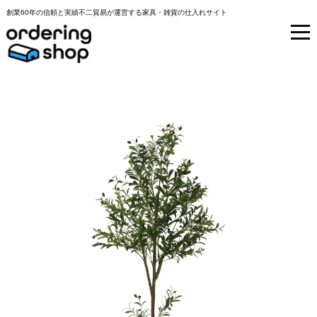
創業60年の信頼と実績不二貿易が運営する家具・雑貨の仕入れサイト