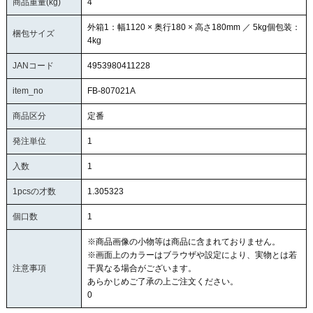
商品重量(kg)
4
外箱1：幅1120 × 奥行180 × 高さ180mm ／ 5kg個包装：
梱包サイズ
4kg
JANコード
4953980411228
item_no
FB-807021A
商品区分
定番
発注単位
1
入数
1
1pcsの才数
1.305323
個口数
1
※商品画像の小物等は商品に含まれておりません。
※画面上のカラーはブラウザや設定により、実物とは若
注意事項
干異なる場合がございます。
あらかじめご了承の上ご注文ください。
0