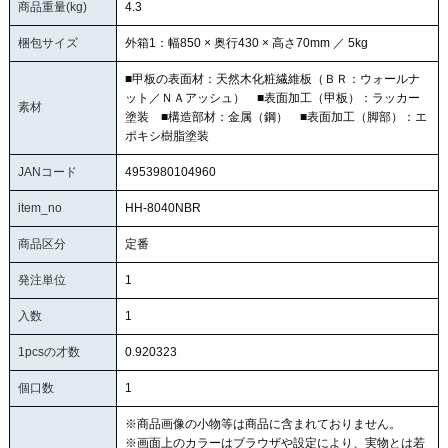
商品重量(kg)
4.3
梱包サイズ
外箱1：幅850 × 奥行430 × 高さ70mm ／ 5kg
■甲板の表面材：天然木化粧繊維板（ＢＲ：ウォールナ
ット／ＮＡアッシュ） ■表面加工（甲板）：ラッカー
素材
塗装 ■構造部材：金属（鋼） ■表面加工（脚部）：エ
ポキシ樹脂塗装
JANコード
4953980104960
item_no
HH-8040NBR
商品区分
定番
発注単位
1
入数
1
1pcsの才数
0.920323
個口数
1
※商品画像の小物等は商品に含まれておりません。
※画面上のカラーはブラウザや設定により、実物とは若