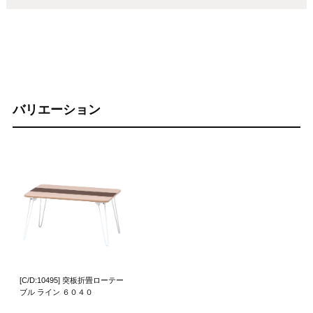
バリエーション
[C/D:10495] 突板折畳ローテー
ブル ライン ６０４０