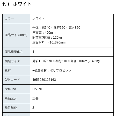
付） ホワイト
カラー
ホワイト
全体：幅540 × 奥行550 × 高さ850
座面高：450mm
商品サイズ(mm)
耐荷重(座面)：120kg
座面ｻｲｽﾞ：410x370mm
商品重量(kg)
4
梱包サイズ
外箱1：幅570 × 奥行610 × 高さ910mm ／ 4.6kg
素材
■構造部材：ポリプロピレン
JANコード
4953980125163
item_no
DAFNE
商品区分
定番
発注単位
2