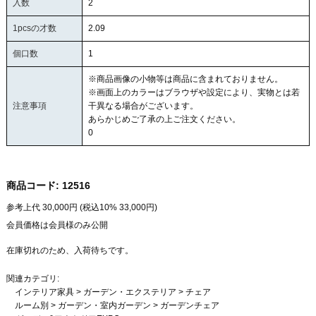
入数
2
1pcsの才数
2.09
個口数
1
※商品画像の小物等は商品に含まれておりません。
※画面上のカラーはブラウザや設定により、実物とは若
注意事項
干異なる場合がございます。
あらかじめご了承の上ご注文ください。
0
商品コード:
12516
参考上代
30,000
円 (税込10%
33,000
円)
会員価格は会員様のみ公開
在庫切れのため、入荷待ちです。
関連カテゴリ:
インテリア家具
>
ガーデン・エクステリア
>
チェア
ルーム別
>
ガーデン・室内ガーデン
>
ガーデンチェア