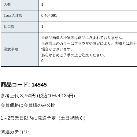
入数
1
1pcsの才数
0.404091
個口数
1
※商品画像の小物等は商品に含まれておりません。
※画面上のカラーはブラウザや設定により、実物とは若干
注意事項
場合がございます。
あらかじめご了承の上ご注文ください。
0
商品コード:
14545
参考上代
3,750
円 (税込10%
4,125
円)
会員価格は会員様のみ公開
1～2営業日以内に発送予定（土日祝除く）
関連カテゴリ: