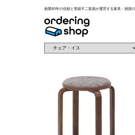
創業60年の信頼と実績不二貿易が運営する家具・雑貨