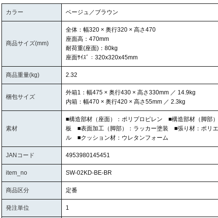
カラー
ベージュ／ブラウン
全体：幅320 × 奥行320 × 高さ470
座面高：470mm
商品サイズ(mm)
耐荷重(座面)：80kg
座面ｻｲｽﾞ：320x320x45mm
商品重量(kg)
2.32
外箱1：幅475 × 奥行430 × 高さ330mm ／ 14.9kg
梱包サイズ
内箱：幅470 × 奥行420 × 高さ55mm ／ 2.3kg
■構造部材（座面）：ポリプロピレン ■構造部材（脚部
素材
板 ■表面加工（脚部）：ラッカー塗装 ■張り材：ポリ
ル ■クッション材：ウレタンフォーム
JANコード
4953980145451
item_no
SW-02KD-BE-BR
商品区分
定番
発注単位
1