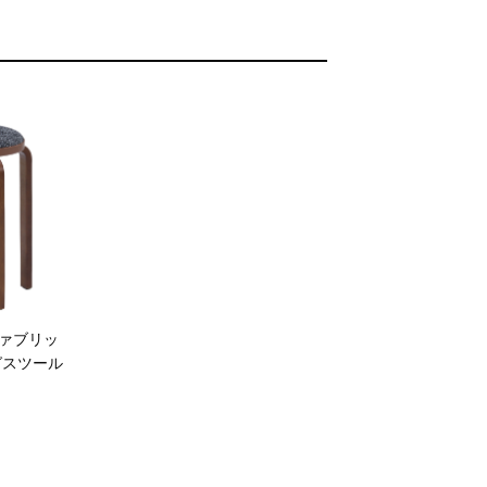
Ｄファブリッ
グスツール