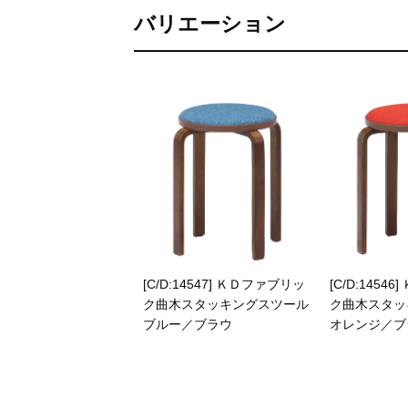
バリエーション
[C/D:14547] ＫＤファブリッ
[C/D:1454
ク曲木スタッキングスツール
ク曲木スタッ
ブルー／ブラウ
オレンジ／ブ