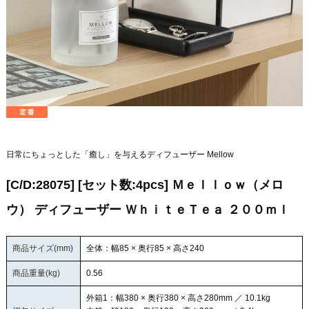
日常にちょっとした「癒し」を与えるディフューザー Mellow
[C/D:28075] [セット数:4pcs] Ｍｅｌｌｏｗ（メロ
ウ） ディフューザー ＷｈｉｔｅＴｅａ ２００ｍｌ
商品サイズ(mm)
全体：幅85 × 奥行85 × 高さ240
商品重量(kg)
0.56
外箱1：幅380 × 奥行380 × 高さ280mm ／ 10.1kg