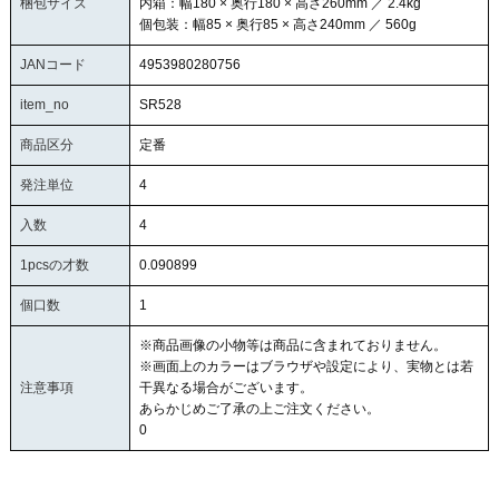
梱包サイズ
内箱：幅180 × 奥行180 × 高さ260mm ／ 2.4kg
個包装：幅85 × 奥行85 × 高さ240mm ／ 560g
JANコード
4953980280756
item_no
SR528
商品区分
定番
発注単位
4
入数
4
1pcsの才数
0.090899
個口数
1
※商品画像の小物等は商品に含まれておりません。
※画面上のカラーはブラウザや設定により、実物とは若
注意事項
干異なる場合がございます。
あらかじめご了承の上ご注文ください。
0