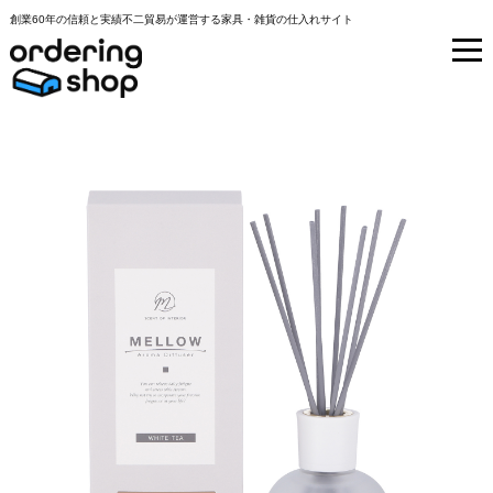
創業60年の信頼と実績不二貿易が運営する家具・雑貨の仕入れサイト