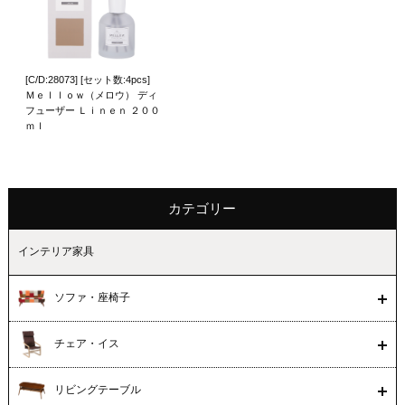
[C/D:28073] [セット数:4pcs]
Ｍｅｌｌｏｗ（メロウ） ディ
フューザー Ｌｉｎｅｎ ２００
ｍｌ
カテゴリー
インテリア家具
ソファ・座椅子
チェア・イス
リビングテーブル