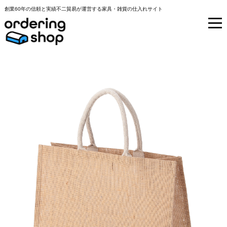
創業60年の信頼と実績不二貿易が運営する家具・雑貨の仕入れサイト