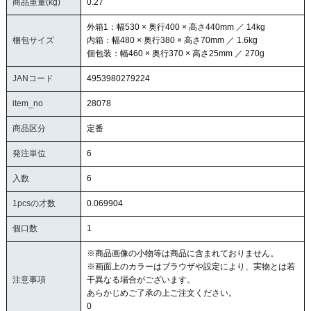
商品重量(kg)
0.27
外箱1：幅530 × 奥行400 × 高さ440mm ／ 14kg
梱包サイズ
内箱：幅480 × 奥行380 × 高さ70mm ／ 1.6kg
個包装：幅460 × 奥行370 × 高さ25mm ／ 270g
JANコード
4953980279224
item_no
28078
商品区分
定番
発注単位
6
入数
6
1pcsの才数
0.069904
個口数
1
※商品画像の小物等は商品に含まれておりません。
※画面上のカラーはブラウザや設定により、実物とは若
注意事項
干異なる場合がございます。
あらかじめご了承の上ご注文ください。
0