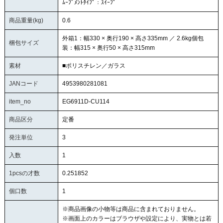
ﾑｰﾌﾞﾒﾝﾄﾀｲﾌﾟ：ｽｲｰﾌﾟ
商品重量(kg)
0.6
外箱1：幅330 × 奥行190 × 高さ335mm ／ 2.6kg個包
梱包サイズ
装：幅315 × 奥行50 × 高さ315mm
素材
■ポリスチレン／ガラス
JANコード
4953980281081
item_no
EG6911D-CU114
商品区分
定番
発注単位
3
入数
1
1pcsの才数
0.251852
個口数
1
※商品画像の小物等は商品に含まれておりません。
※画面上のカラーはブラウザや設定により、実物とは若