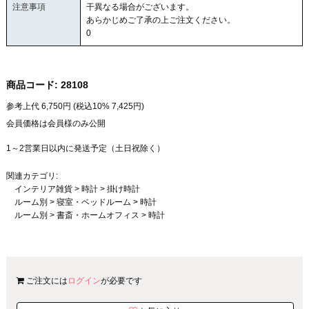
注意事項
干異なる場合がございます。
あらかじめご了承の上ご注文ください。
0
商品コード:
28108
参考上代
6,750
円 (税込10%
7,425
円)
会員価格は会員様のみ公開
1～2営業日以内に発送予定（土日祝除く）
関連カテゴリ:
インテリア雑貨
>
時計
>
掛け時計
ルーム別
>
寝室・ベッドルーム
>
時計
ルーム別
>
書斎・ホームオフィス
>
時計
ご注文には
ログイン
が必要です