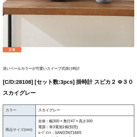
淡いペールカラーが可愛いスイープ式掛け時計
[C/D:28108] [セット数:3pcs] 掛時計 スピカ２ Φ３０
スカイグレー
カラー
スカイグレー
全体：幅300 × 奥行47 × 高さ300
電源：単3電池1個(別売)
商品サイズ(mm)
ﾑｰﾌﾞﾒﾝﾄ：SANGTAI7168S