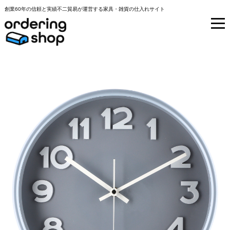
創業60年の信頼と実績不二貿易が運営する家具・雑貨の仕入れサイト