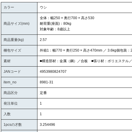
カラー
ウシ
全体：幅250 × 奥行700 × 高さ530
商品サイズ(mm)
耐荷重(座面)：80kg
対象年齢：8歳以上
商品重量(kg)
2.57
梱包サイズ
外箱1：幅770 × 奥行250 × 高さ470mm ／ 3.6kg個包装：2
素材
■構造部材：金属（鋼）／合板 ■張り材：ポリエステル
JANコード
4953980824707
item_no
8981-31
商品区分
定番
発注単位
1
入数
1
1pcsの才数
3.254496