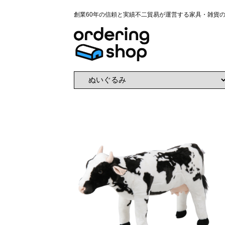
創業60年の信頼と実績不二貿易が運営する家具・雑貨