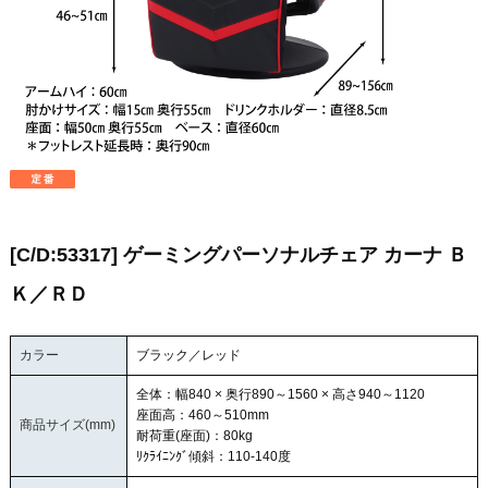
[C/D:53317] ゲーミングパーソナルチェア カーナ Ｂ
Ｋ／ＲＤ
カラー
ブラック／レッド
全体：幅840 × 奥行890～1560 × 高さ940～1120
座面高：460～510mm
商品サイズ(mm)
耐荷重(座面)：80kg
ﾘｸﾗｲﾆﾝｸﾞ傾斜：110-140度