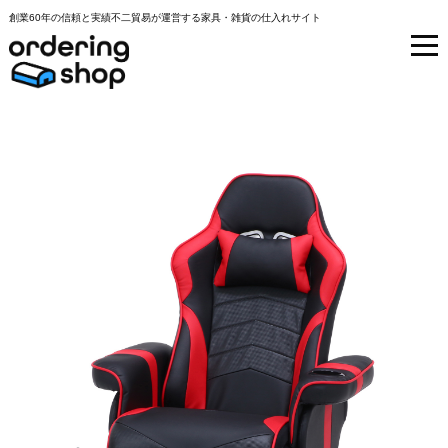
創業60年の信頼と実績不二貿易が運営する家具・雑貨の仕入れサイト