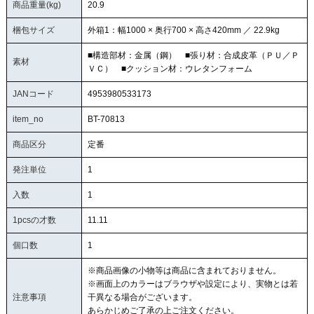
商品重量(kg)
20.9
梱包サイズ
外箱1：幅1000 × 奥行700 × 高さ420mm ／ 22.9kg
■構造部材：金属（鋼） ■張り材：合成皮革（ＰＵ／Ｐ
素材
ＶＣ） ■クッション材：ウレタンフォーム
JANコード
4953980533173
item_no
BT-70813
商品区分
定番
発注単位
1
入数
1
1pcsの才数
11.11
個口数
1
※商品画像の小物等は商品に含まれておりません。
※画面上のカラーはブラウザや設定により、実物とは若
注意事項
干異なる場合がございます。
あらかじめご了承の上ご注文ください。