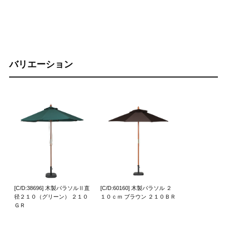
バリエーション
[C/D:38696] 木製パラソルⅡ直
[C/D:60160] 木製パラソル ２
径２１０（グリーン） ２１０
１０ｃｍ ブラウン ２１０ＢＲ
ＧＲ