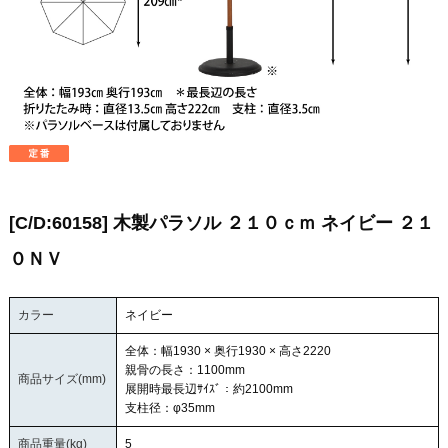
[C/D:60158] 木製パラソル ２１０ｃｍ ネイビー ２１
０ＮＶ
カラー
ネイビー
全体：幅1930 × 奥行1930 × 高さ2220
親骨の長さ：1100mm
商品サイズ(mm)
展開時最長辺ｻｲｽﾞ：約2100mm
支柱径：φ35mm
商品重量(kg)
5