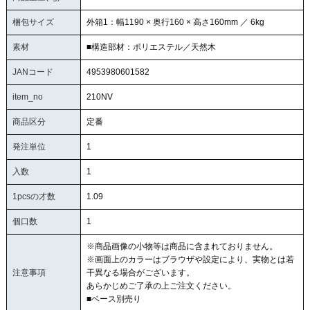
梱包サイズ
外箱1：幅1190 × 奥行160 × 高さ160mm ／ 6kg
素材
■構造部材：ポリエステル／天然木
JANコード
4953980601582
item_no
210NV
商品区分
定番
発注単位
1
入数
1
1pcsの才数
1.09
個口数
1
※商品画像の小物等は商品に含まれておりません。
※画面上のカラーはブラウザや設定により、実物とは若
注意事項
干異なる場合がございます。
あらかじめご了承の上ご注文ください。
■ベース別売り