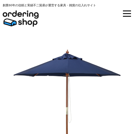
創業60年の信頼と実績不二貿易が運営する家具・雑貨の仕入れサイト