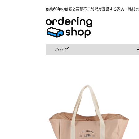
創業60年の信頼と実績不二貿易が運営する家具・雑貨