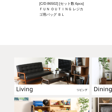
[C/D:86502] [セット数:6pcs]
ＦＵＮ ＯＵＴＩＮＧ レジカ
ゴ用バッグ ＢＬ