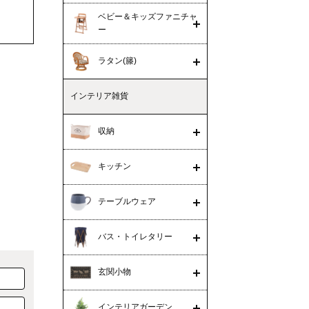
ベビー＆キッズファニチャ
ー
ラタン(籐)
インテリア雑貨
収納
キッチン
テーブルウェア
バス・トイレタリー
玄関小物
インテリアガーデン