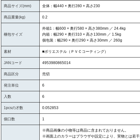
商品サイズ(mm)
全体：幅440 × 奥行280 × 高さ230
商品重量(kg)
0.2
外箱1：幅600 × 奥行580 × 高さ380mm ／ 24.4kg
梱包サイズ
内箱：幅290 × 奥行310 × 高さ130mm ／ 1.5kg
個包装：幅290 × 奥行290 × 高さ30mm ／ 260g
素材
■ポリエステル（ＰＶＣコーティング）
JANコード
4953980865014
商品区分
売切
発注単位
6
入数
6
1pcsの才数
0.052853
個口数
1
※商品画像の小物等は商品に含まれておりません。
※画面上のカラーはブラウザや設定により、実物とは若干