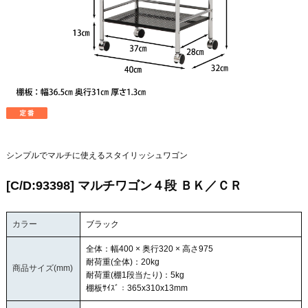
シンプルでマルチに使えるスタイリッシュワゴン
[C/D:93398] マルチワゴン４段 ＢＫ／ＣＲ
カラー
ブラック
全体：幅400 × 奥行320 × 高さ975
耐荷重(全体)：20kg
商品サイズ(mm)
耐荷重(棚1段当たり)：5kg
棚板ｻｲｽﾞ：365x310x13mm