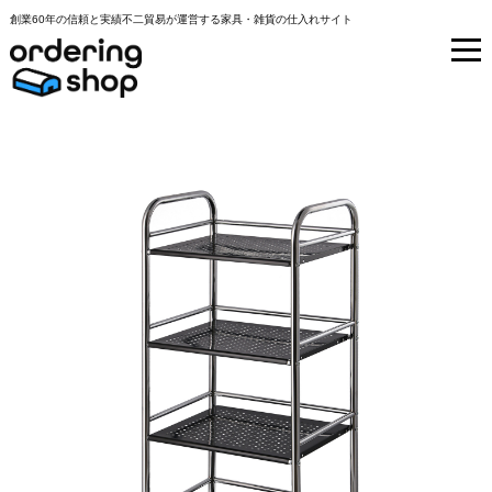
創業60年の信頼と実績不二貿易が運営する家具・雑貨の仕入れサイト