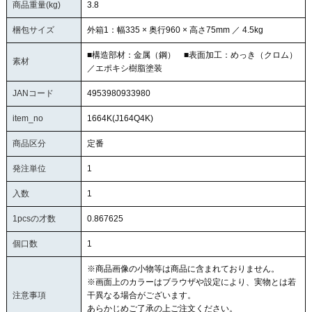
商品重量(kg)
3.8
梱包サイズ
外箱1：幅335 × 奥行960 × 高さ75mm ／ 4.5kg
■構造部材：金属（鋼） ■表面加工：めっき（クロム）
素材
／エポキシ樹脂塗装
JANコード
4953980933980
item_no
1664K(J164Q4K)
商品区分
定番
発注単位
1
入数
1
1pcsの才数
0.867625
個口数
1
※商品画像の小物等は商品に含まれておりません。
※画面上のカラーはブラウザや設定により、実物とは若
注意事項
干異なる場合がございます。
あらかじめご了承の上ご注文ください。