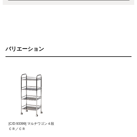
バリエーション
[C/D:93399] マルチワゴン４段
ＣＲ／ＣＲ