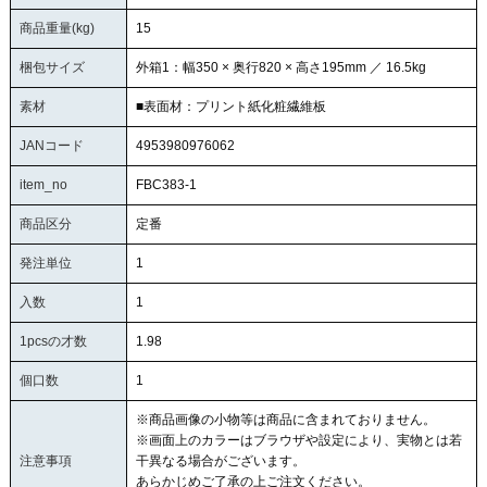
商品重量(kg)
15
梱包サイズ
外箱1：幅350 × 奥行820 × 高さ195mm ／ 16.5kg
素材
■表面材：プリント紙化粧繊維板
JANコード
4953980976062
item_no
FBC383-1
商品区分
定番
発注単位
1
入数
1
1pcsの才数
1.98
個口数
1
※商品画像の小物等は商品に含まれておりません。
※画面上のカラーはブラウザや設定により、実物とは若
注意事項
干異なる場合がございます。
あらかじめご了承の上ご注文ください。