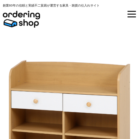
創業60年の信頼と実績不二貿易が運営する家具・雑貨の仕入れサイト