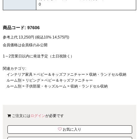
0
商品コード:
97606
参考上代
13,250
円 (税込10%
14,575
円)
会員価格は会員様のみ公開
1～2営業日以内に発送予定（土日祝除く）
関連カテゴリ:
インテリア家具
>
ベビー＆キッズファニチャー
>
収納・ランドセル収納
ルーム別
>
リビング
>
ベビー＆キッズファニチャー
ルーム別
>
子供部屋・キッズルーム
>
収納・ランドセル収納
ご注文には
ログイン
が必要です
お気に入り