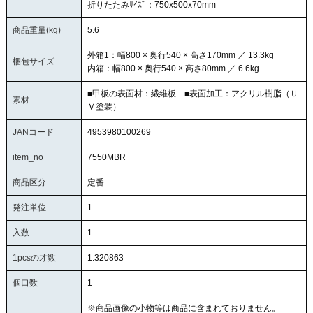
折りたたみｻｲｽﾞ：750x500x70mm
商品重量(kg)
5.6
外箱1：幅800 × 奥行540 × 高さ170mm ／ 13.3kg
梱包サイズ
内箱：幅800 × 奥行540 × 高さ80mm ／ 6.6kg
■甲板の表面材：繊維板 ■表面加工：アクリル樹脂（Ｕ
素材
Ｖ塗装）
JANコード
4953980100269
item_no
7550MBR
商品区分
定番
発注単位
1
入数
1
1pcsの才数
1.320863
個口数
1
※商品画像の小物等は商品に含まれておりません。