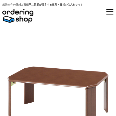
創業60年の信頼と実績不二貿易が運営する家具・雑貨の仕入れサイト