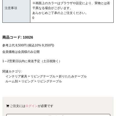
※画面上のカラーはブラウザや設定により、実物とは若
注意事項
干異なる場合がございます。
あらかじめご了承の上ご注文ください。
0
商品コード:
10026
参考上代
8,500
円 (税込10%
9,350
円)
会員価格は会員様のみ公開
1～2営業日以内に発送予定（土日祝除く）
関連カテゴリ:
インテリア家具
>
リビングテーブル
>
折りたたみテーブル
ルーム別
>
リビング
>
リビングテーブル
ご注文には
ログイン
が必要です